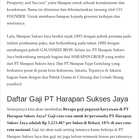
Prosperity and Success” yaitu Harapan untuk sebuah kemakmuran dan
kesuksesan. Nama ini diinisiasi dan diformulasikan lansung oleh CO
FOUNDER. Untuk membawa harapan kepada generasi kedepan dan
seterusnya.
Lalu, Harapan Sukses Jaya berdiri sejak 1995 dengan pabrik pertama pada
indutri pembuatan paku, dan berkembang pada tahun 1999 dengan
membangun pabrik GALVANIZE IRON. Selain itu, PT Harapan Sukses
Jaya berkembang menjadi bagian dari HARAPAN GROUP yang terdiri
dari PT Harapan Sukses Jaya. Dan PT Harapan Fajar Gemilang yang
berkantor pusat di pusat kota Indonesia, Jakarta, Tepatnya di Jakarta
bagian barat dengan dua Pabrik Utama di Cibitung dan Lemah Abang.
(
sumber
)
Daftar Gaji PT Harapan Sukses Jaya
Selanjutnya kita akan membahas
Berapa gaji pegawai/karyawan di PT
Harapan Sukses Jaya? Gaji rata-rata untuk hr/personalia PT Harapan
Sukses Jaya adalah Rp 5.223.467 per bulan di Bekasi, 18% di atas rata-
rata nasional.
Gaji ini akan naik seiring lamanya kamu bekerja di PT
Harapan Sukses Jaya dan gaji ini juga belum termasuk bonus per tahunnya