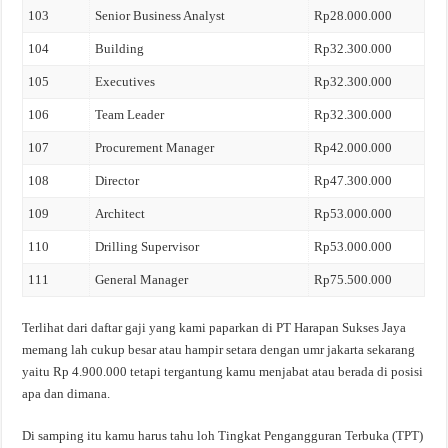
103
Senior Business Analyst
Rp28.000.000
104
Building
Rp32.300.000
105
Executives
Rp32.300.000
106
Team Leader
Rp32.300.000
107
Procurement Manager
Rp42.000.000
108
Director
Rp47.300.000
109
Architect
Rp53.000.000
110
Drilling Supervisor
Rp53.000.000
111
General Manager
Rp75.500.000
Terlihat dari daftar gaji yang kami paparkan di PT Harapan Sukses Jaya
memang lah cukup besar atau hampir setara dengan umr jakarta sekarang
yaitu Rp 4.900.000 tetapi tergantung kamu menjabat atau berada di posisi
apa dan dimana.
Di samping itu kamu harus tahu loh Tingkat Pengangguran Terbuka (TPT)