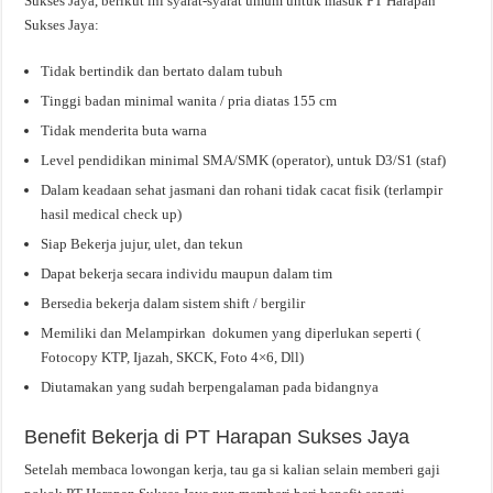
Sukses Jaya, berikut ini syarat-syarat umum untuk masuk PT Harapan
Sukses Jaya:
Tidak bertindik dan bertato dalam tubuh
Tinggi badan minimal wanita / pria diatas 155 cm
Tidak menderita buta warna
Level pendidikan minimal SMA/SMK (operator), untuk D3/S1 (staf)
Dalam keadaan sehat jasmani dan rohani tidak cacat fisik (terlampir
hasil medical check up)
Siap Bekerja jujur, ulet, dan tekun
Dapat bekerja secara individu maupun dalam tim
Bersedia bekerja dalam sistem shift / bergilir
Memiliki dan Melampirkan dokumen yang diperlukan seperti (
Fotocopy KTP, Ijazah, SKCK, Foto 4×6, Dll)
Diutamakan yang sudah berpengalaman pada bidangnya
Benefit Bekerja di PT Harapan Sukses Jaya
Setelah membaca lowongan kerja, tau ga si kalian selain memberi gaji