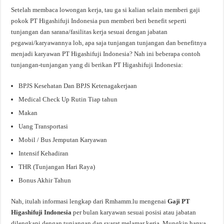
Setelah membaca lowongan kerja, tau ga si kalian selain memberi gaji
pokok PT Higashifuji Indonesia pun memberi beri benefit seperti
tunjangan dan sarana/fasilitas kerja sesuai dengan jabatan
pegawai/karyawannya loh, apa saja tunjangan tunjangan dan benefitnya
menjadi karyawan PT Higashifuji Indonesia? Nah ini beberapa contoh
tunjangan-tunjangan yang di berikan PT Higashifuji Indonesia:
BPJS Kesehatan Dan BPJS Ketenagakerjaan
Medical Check Up Rutin Tiap tahun
Makan
Uang Transportasi
Mobil / Bus Jemputan Karyawan
Intensif Kehadiran
THR (Tunjangan Hari Raya)
Bonus Akhir Tahun
Nah, itulah informasi lengkap dari Rmhamm.lu mengenai
Gaji PT
Higashifuji Indonesia
per bulan karyawan sesuai posisi atau jabatan
dilengkapi dengan tunjangan dan syarat melamar kerja. Mungkin hanya