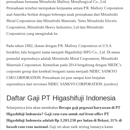
perusahaan bernama Mitsubishi Mallory Metallurgical Co., Ltd.
Perusahaan tersebut merupakan kerjasama antara P.R. Mallory Corporation
asal Amerika Serikat dengan beberapa anak perusahaan dari Mitsubishi
Metal Corporation dan Mitsubishi Materials. Yaitu Mitsubishi Electric
Corporation, Mitsubishi Heavy Industries, Ltd dan Mitsubishi
Corporation yang menginduk ke.
Pada tahun 1982, ikatan dengan P.R. Mallory Corporation in U.S.A
berakhir, lalu berganti nama menjadi Higashifuji MFG Co., Ltd. Di mana
pemodal sepenuhnya adalah Mitsubishi Metal Corporation, Mitsubishi
Materials Corporation. Kemudian pada 2014 bergabung dengan NIEDC’s
corporate group dan kembali berganti nama menjadi NIDEC SANKYO
CMI CORPORATION. Perusahaan ini pun sampai kini berjalan
sepenuhnya dari investasi NIDEC SANKYO CORPORATION. (
sumber
)
Daftar Gaji PT Higashifuji Indonesia
Selanjutnya kita akan membahas
Berapa gaji pegawai/karyawan di PT
Higashifuji Indonesia? Gaji rata-rata untuk staf front office PT
Higashifuji Indonesia adalah Rp 3.203.230 per bulan di Bekasi, 11% di
bawah rata-rata nasional.
Gaji ini akan naik seiring lamanya kamu