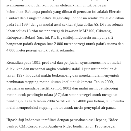
sychronous motor dan komponen eletronik lain untuk berbagai
kebutuhan. Beberapa produk yang dibuat di perusaan ini adalah Electric
Contact dan Tungsten Alloy. Higashifuji Indonesia sendiri mulai didirikan
pada Juli 1994 dengan modal awal sekitar 3 juta dollar AS. Di atas sebuah
lahan seluas 18 ribu meter persegi di kawasan MM2100, Cikarang,
Kabupaten Bekasi. Saat ini, PT. Higashifuji Indonesia mempunyai 2
bangunan pabrik dengan luas 2.000 meter persegi untuk pabrik utama dan
4.000 meter persegi untuk pabrik sekunder.
Kemudian pada 1995, produksi dan penjualan synchronous motor mulai
dilakukan dan mencapai angka produksi stabil 1 juta unit per bulan di
tahun 1997. Produksi makin berkembang dan mereka mulai menyentuh
pembuatan stepping motor ukuran kecil untuk kamera. Tahun 2000,
perusahaan mendapat sertifikat ISO 9002 dan mulai membuat stepping
motor untuk pendingin udara (AC) dan stator tersegel untuk mengatur
pendingin. Lalu di tahun 2004 Sertifikat ISO 4000 pun keluar, lalu mereka
mulai memproduksi stepping motor untuk mesin penyuplai air panas.
Higashifuji Indonesia terafiliasi dengan perusahaan asal Jepang, Nidec
Sankyo CMI Corporation. Awalnya Nidec berdiri tahun 1966 sebagai