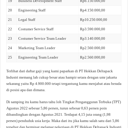
19
Business Development Staff
Rp6.150.000,00
20
Engineering Staff
Rp4.150.000,00
21
Legal Staff
Rp10.250.000,00
22
Costumer Service Staff
Rp3.590.000,00
23
Costumer Service Team Leader
Rp3.140.000,00
24
Marketing Team Leader
Rp2.560.000,00
25
Engineering Team Leader
Rp2.560.000,00
Terlihat dari daftar gaji yang kami paparkan di PT Hokkan Deltapack
Industri memang lah cukup besar atau hampir setara dengan umr jakarta
sekarang yaitu Rp 4.900.000 tetapi tergantung kamu menjabat atau berada
di posisi apa dan dimana.
Di samping itu kamu harus tahu loh Tingkat Pengangguran Terbuka (TPT)
Agustus 2022 sebesar 5,86 persen, turun sebesar 0,63 persen poin
dibandingkan dengan Agustus 2021. Terdapat 4,15 juta orang (1,98
persen) penduduk usia kerja. Maka dari itu jika kamu salah satu dari 5,86
tersebut dan berminat melamar pekerjaan di PT Hokkan Deltapack Industri