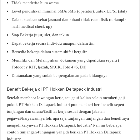
Tidak menderita buta warna
Level pendidikan minimal SMA/SMK (operator), untuk D3/S1 (staf)
Dalam keadaan sehat jasmani dan rohani tidak cacat fisik (terlampir
hasil medical check up)
Siap Bekerja jujur, ulet, dan tekun
Dapat bekerja secara individu maupun dalam tim
Bersedia bekerja dalam sistem shift / bergilir
Memiliki dan Melampirkan dokumen yang diperlukan seperti (
Fotocopy KTP, Ijazah, SKCK, Foto 4×6, Dll)
Diutamakan yang sudah berpengalaman pada bidangnya
Benefit Bekerja di PT Hokkan Deltapack Industri
Setelah membaca lowongan kerja, tau ga si kalian selain memberi gaji
pokok PT Hokkan Deltapack Industri pun memberi beri benefit seperti
tunjangan dan sarana/fasilitas kerja sesuai dengan jabatan
pegawai/karyawannya loh, apa saja tunjangan tunjangan dan benefitnya
menjadi karyawan PT Hokkan Deltapack Industri? Nah ini beberapa
contoh tunjangan-tunjangan yang di berikan PT Hokkan Deltapack
Industri: