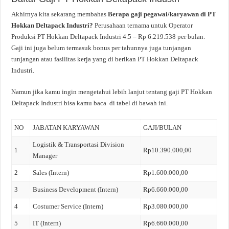
Akhirnya kita sekarang membahas
Berapa gaji pegawai/karyawan di PT
Hokkan Deltapack Industri?
Perusahaan ternama untuk Operator
Produksi PT Hokkan Deltapack Industri 4.5 – Rp 6.219.538 per bulan.
Gaji ini juga belum termasuk bonus per tahunnya juga tunjangan
tunjangan atau fasilitas kerja yang di berikan PT Hokkan Deltapack
Industri.
Namun jika kamu ingin mengetahui lebih lanjut tentang gaji PT Hokkan
Deltapack Industri bisa kamu baca di tabel di bawah ini.
NO
JABATAN KARYAWAN
GAJI/BULAN
Logistik & Transportasi Division
1
Rp10.390.000,00
Manager
2
Sales (Intern)
Rp1.600.000,00
3
Business Development (Intern)
Rp6.660.000,00
4
Costumer Service (Intern)
Rp3.080.000,00
5
IT (Intern)
Rp6.660.000,00