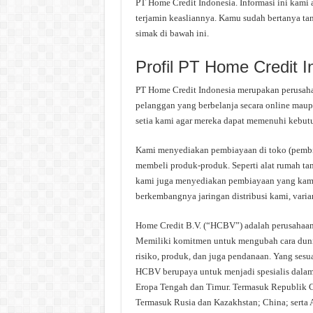
PT Home Credit Indonesia. Informasi ini kami 
terjamin keasliannya. Kamu sudah bertanya ta
simak di bawah ini.
Profil PT Home Credit I
PT Home Credit Indonesia merupakan perusah
pelanggan yang berbelanja secara online mau
setia kami agar mereka dapat memenuhi kebutu
Kami menyediakan pembiayaan di toko (pembi
membeli produk-produk. Seperti alat rumah tang
kami juga menyediakan pembiayaan yang kami 
berkembangnya jaringan distribusi kami, vari
Home Credit B.V. (“HCBV”) adalah perusahaan
Memiliki komitmen untuk mengubah cara duni
risiko, produk, dan juga pendanaan. Yang sesu
HCBV berupaya untuk menjadi spesialis dalam
Eropa Tengah dan Timur. Termasuk Republik 
Termasuk Rusia dan Kazakhstan; China; serta A