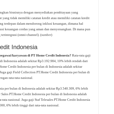
angkan bisnisnya dengan menyediakan pembiayaan yang
yang tidak memiliki catatan kredit atau memiliki catatan kredit
ang terdepan dalam mendorong inklusi keuangan, dimana hal
olusi keuangan cerdas yang aman dan menyenangkan. Di mana pun
terintegrasi (omni-channel). (
sumber
)
edit Indonesia
 pegawai/karyawan di PT Home Credit Indonesia?
Rata-rata gaji
 di Indonesia adalah sekitar Rp3.192.984, 10% lebih rendah dari
.Home Credit Indonesia per bulan di Indonesia adalah sekitar
 Juga gaji Field Collection PT.Home Credit Indonesia per bulan di
ngan rata-rata nasional.
sia per bulan di Indonesia adalah sekitar Rp3.540.309, 6% lebih
er Sales PT.Home Credit Indonesia per bulan di Indonesia adalah
a-rata nasional. Juga gaji Staf Telesales PT.Home Credit Indonesia
00, 6% lebih tinggi dari rata-rata nasional.