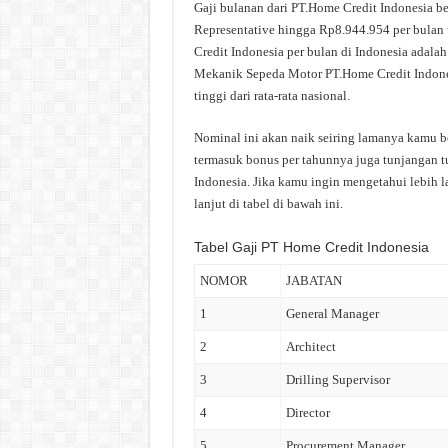
Gaji bulanan dari PT.Home Credit Indonesia be
Representative hingga Rp8.944.954 per bulan 
Credit Indonesia per bulan di Indonesia adalah 
Mekanik Sepeda Motor PT.Home Credit Indonesi
tinggi dari rata-rata nasional.
Nominal ini akan naik seiring lamanya kamu be
termasuk bonus per tahunnya juga tunjangan tu
Indonesia. Jika kamu ingin mengetahui lebih l
lanjut di tabel di bawah ini.
Tabel Gaji PT Home Credit Indonesia
NOMOR
JABATAN
1
General Manager
2
Architect
3
Drilling Supervisor
4
Director
5
Procurement Manager