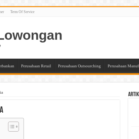
mer
Term Of Service
n Lowongan
e
erbankan
Perusahaan Retail
Perusahaan Outsourching
Perusahaan Manuf
ia
Artik
ia