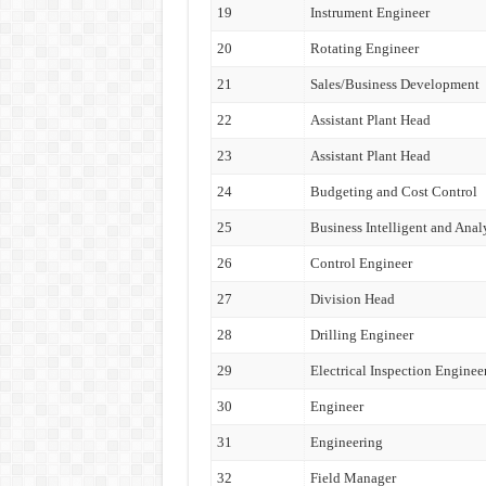
19
Instrument Engineer
20
Rotating Engineer
21
Sales/Business Development
22
Assistant Plant Head
23
Assistant Plant Head
24
Budgeting and Cost Control
25
Business Intelligent and Anal
26
Control Engineer
27
Division Head
28
Drilling Engineer
29
Electrical Inspection Enginee
30
Engineer
31
Engineering
32
Field Manager