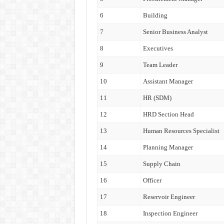
6
Building
7
Senior Business Analyst
8
Executives
9
Team Leader
10
Assistant Manager
11
HR (SDM)
12
HRD Section Head
13
Human Resources Specialist
14
Planning Manager
15
Supply Chain
16
Officer
17
Reservoir Engineer
18
Inspection Engineer