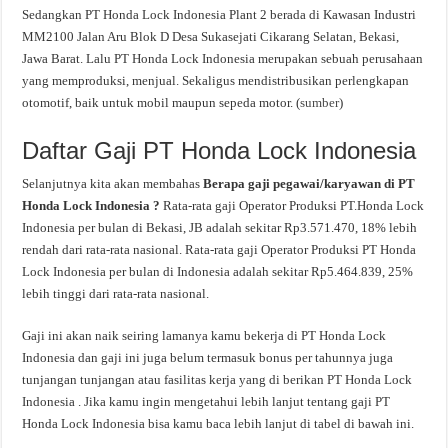
Sedangkan PT Honda Lock Indonesia Plant 2 berada di Kawasan Industri
MM2100 Jalan Aru Blok D Desa Sukasejati Cikarang Selatan, Bekasi,
Jawa Barat. Lalu PT Honda Lock Indonesia merupakan sebuah perusahaan
yang memproduksi, menjual. Sekaligus mendistribusikan perlengkapan
otomotif, baik untuk mobil maupun sepeda motor. (
sumber
)
Daftar Gaji PT Honda Lock Indonesia
Selanjutnya kita akan membahas
Berapa gaji pegawai/karyawan di PT
Honda Lock Indonesia ?
Rata-rata gaji Operator Produksi PT.Honda Lock
Indonesia per bulan di Bekasi, JB adalah sekitar Rp3.571.470, 18% lebih
rendah dari rata-rata nasional. Rata-rata gaji Operator Produksi PT Honda
Lock Indonesia per bulan di Indonesia adalah sekitar Rp5.464.839, 25%
lebih tinggi dari rata-rata nasional.
Gaji ini akan naik seiring lamanya kamu bekerja di PT Honda Lock
Indonesia dan gaji ini juga belum termasuk bonus per tahunnya juga
tunjangan tunjangan atau fasilitas kerja yang di berikan PT Honda Lock
Indonesia . Jika kamu ingin mengetahui lebih lanjut tentang gaji PT
Honda Lock Indonesia bisa kamu baca lebih lanjut di tabel di bawah ini.