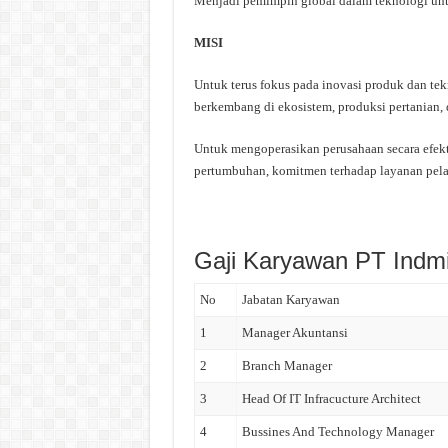
Menjadi pemimpin global dalam teknologi untu
MISI
Untuk terus fokus pada inovasi produk dan te
berkembang di ekosistem, produksi pertanian,
Untuk mengoperasikan perusahaan secara efekt
pertumbuhan, komitmen terhadap layanan pela
Gaji Karyawan PT Indm
No
Jabatan Karyawan
1
Manager Akuntansi
2
Branch Manager
3
Head Of IT Infracucture Architect
4
Bussines And Technology Manager