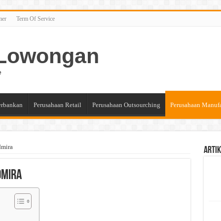
mer
Term Of Service
n Lowongan
e
erbankan
Perusahaan Retail
Perusahaan Outsourching
Perusahaan Manuf
dmira
Artik
dmira