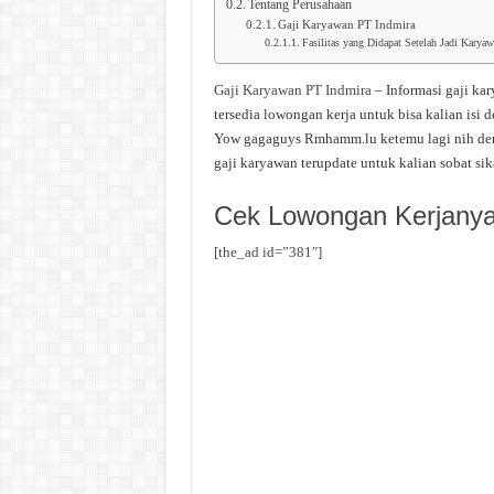
Tentang Perusahaan
Gaji Karyawan PT Indmira
Fasilitas yang Didapat Setelah Jadi Karya
Gaji Karyawan PT Indmira
– Informasi gaji ka
tersedia lowongan kerja untuk bisa kalian isi
Yow gagaguys Rmhamm.lu ketemu lagi nih deng
gaji karyawan terupdate untuk kalian sobat si
Cek Lowongan Kerjanya 
[the_ad id=”381″]