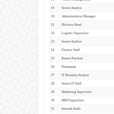
19
Senior Analyst
20
Administration Manager
21
Division Head
22
Logistic Supervisor
23
Senior Auditor
24
Finance Staff
25
Rantai Pasokan
26
Pemasaran
27
IT Bussines Analyst
28
Senior IT Staff
29
Marketing Supervisor
30
HRD Supervisor
31
Internal Audit