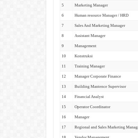
5
Marketing Manager
6
Human resource Manager / HRD
7
Sales And Marketing Manager
8
Assistant Manager
9
Management
10
Konstruksi
11
Training Manager
12
Manager Corporate Finance
13
Building Mantence Supervisor
14
Financial Analyst
15
Operator Coordinator
16
Manager
17
Regional and Sales Marketing Manag
18
Vendor Management