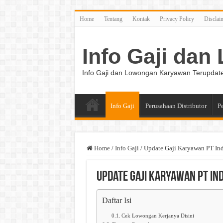
Home
Tentang
Kontak
Privacy Policy
Disclai
Info Gaji da
Info Gaji dan Lowongan Karyawan Terupdat
Info Gaji
Perusahaan Distributor
P
Home
/
Info Gaji
/
Update Gaji Karyawan PT In
Update Gaji Karyawan PT In
Daftar Isi
Cek Lowongan Kerjanya Disini