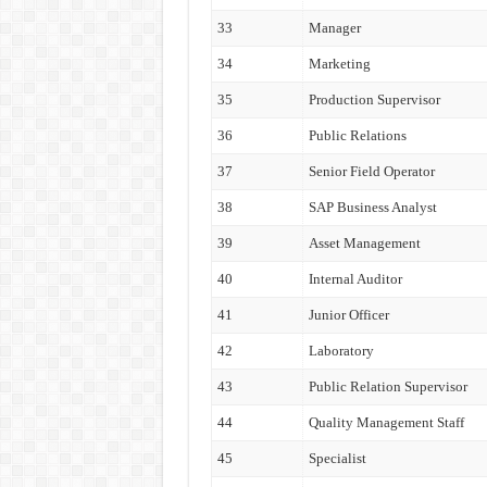
33
Manager
34
Marketing
35
Production Supervisor
36
Public Relations
37
Senior Field Operator
38
SAP Business Analyst
39
Asset Management
40
Internal Auditor
41
Junior Officer
42
Laboratory
43
Public Relation Supervisor
44
Quality Management Staff
45
Specialist