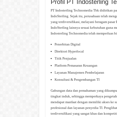
Profil PT Indosterling 
PT Indosterling Technomedia Tbk didirikan pa
IndoSterling. Sejak itu, perusahaan telah men
yang terdiversifikasi, melayani beragam pasar
IndoSterling lainnya sesuai kebutuhan guna m
Indosterling Technomedia telah memperluas bi
Penerbitan Digital
Direktori Hyperlocal
Titik Penjualan
Platform Pemasaran Keuangan
Layanan Manajemen Pembelajaran
Konsultasi & Pengembangan TI
Gabungan data dan pemahaman yang dikumpulka
tingkat induk, sehingga memperkaya pengetahu
mendapat manfaat dengan memiliki akses ke sum
profesional dan layanan penyedia TI. Penglih
terdiversifikasi yang sangat khas dan kompet