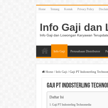
Home
Tentang
Kontak
Privacy Policy
Disclai
Info Gaji da
Info Gaji dan Lowongan Karyawan Terupdat
Info Gaji
Perusahaan Distributor
P
Home
/
Info Gaji
/
Gaji PT Indosterling Techno
Gaji PT Indosterling Techn
Daftar Isi
Gaji PT Indosterling Technomedia