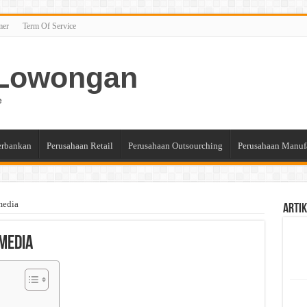
mer
Term Of Service
n Lowongan
e
erbankan
Perusahaan Retail
Perusahaan Outsourching
Perusahaan Manuf
media
Artik
omedia