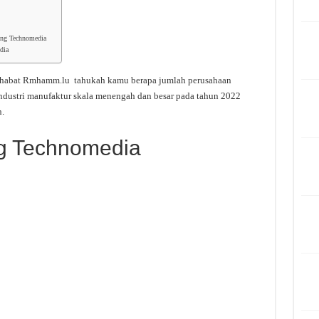
ling Technomedia
dia
ahabat Rmhamm.lu tahukah kamu berapa jumlah perusahaan
ndustri manufaktur skala menengah dan besar pada tahun 2022
.
ng Technomedia