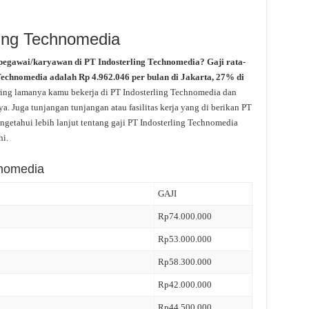
ling Technomedia
pegawai/karyawan di PT Indosterling Technomedia? Gaji rata-
 Technomedia adalah Rp 4.962.046 per bulan di Jakarta, 27% di
iring lamanya kamu bekerja di PT Indosterling Technomedia dan
a. Juga tunjangan tunjangan atau fasilitas kerja yang di berikan PT
getahui lebih lanjut tentang gaji PT Indosterling Technomedia
ni.
hnomedia
GAJI
Rp74.000.000
Rp53.000.000
Rp58.300.000
Rp42.000.000
Rp44.500.000