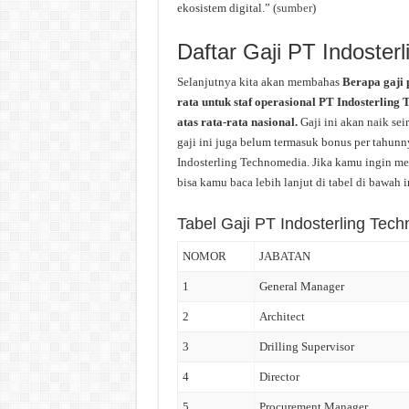
ekosistem digital.” (
sumber
)
Daftar Gaji PT Indoster
Selanjutnya kita akan membahas
Berapa gaji 
rata untuk staf operasional PT Indosterling
atas rata-rata nasional.
Gaji ini akan naik se
gaji ini juga belum termasuk bonus per tahunny
Indosterling Technomedia. Jika kamu ingin men
bisa kamu baca lebih lanjut di tabel di bawah i
Tabel Gaji PT Indosterling Tec
NOMOR
JABATAN
1
General Manager
2
Architect
3
Drilling Supervisor
4
Director
5
Procurement Manager