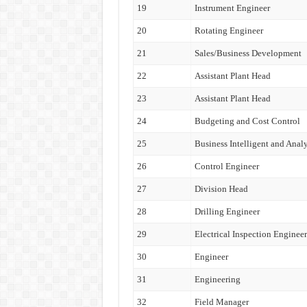
19
Instrument Engineer
20
Rotating Engineer
21
Sales/Business Development
22
Assistant Plant Head
23
Assistant Plant Head
24
Budgeting and Cost Control
25
Business Intelligent and Analy
26
Control Engineer
27
Division Head
28
Drilling Engineer
29
Electrical Inspection Engineer
30
Engineer
31
Engineering
32
Field Manager