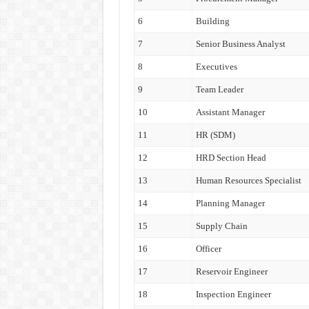
6
Building
7
Senior Business Analyst
8
Executives
9
Team Leader
10
Assistant Manager
11
HR (SDM)
12
HRD Section Head
13
Human Resources Specialist
14
Planning Manager
15
Supply Chain
16
Officer
17
Reservoir Engineer
18
Inspection Engineer