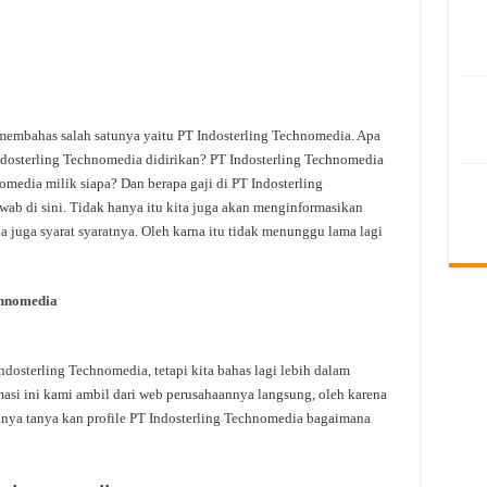
 membahas salah satunya yaitu PT Indosterling Technomedia. Apa
dosterling Technomedia didirikan? PT Indosterling Technomedia
omedia milik siapa? Dan berapa gaji di PT Indosterling
ab di sini. Tidak hanya itu kita juga akan menginformasikan
 juga syarat syaratnya. Oleh karna itu tidak menunggu lama lagi
chnomedia
osterling Technomedia, tetapi kita bahas lagi lebih dalam
asi ini kami ambil dari web perusahaannya langsung, oleh karena
tanya tanya kan profile PT Indosterling Technomedia bagaimana