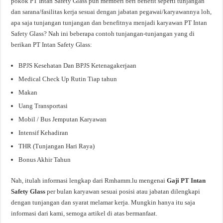
pokok PT Intan Safety Glass pun memberi beri benefit seperti tunjangan
dan sarana/fasilitas kerja sesuai dengan jabatan pegawai/karyawannya loh,
apa saja tunjangan tunjangan dan benefitnya menjadi karyawan PT Intan
Safety Glass? Nah ini beberapa contoh tunjangan-tunjangan yang di
berikan PT Intan Safety Glass:
BPJS Kesehatan Dan BPJS Ketenagakerjaan
Medical Check Up Rutin Tiap tahun
Makan
Uang Transportasi
Mobil / Bus Jemputan Karyawan
Intensif Kehadiran
THR (Tunjangan Hari Raya)
Bonus Akhir Tahun
Nah, itulah informasi lengkap dari Rmhamm.lu mengenai
Gaji PT Intan
Safety Glass
per bulan karyawan sesuai posisi atau jabatan dilengkapi
dengan tunjangan dan syarat melamar kerja. Mungkin hanya itu saja
informasi dari kami, semoga artikel di atas bermanfaat.