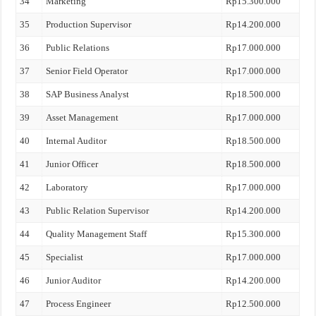
34
Marketing
Rp15.300.000
35
Production Supervisor
Rp14.200.000
36
Public Relations
Rp17.000.000
37
Senior Field Operator
Rp17.000.000
38
SAP Business Analyst
Rp18.500.000
39
Asset Management
Rp17.000.000
40
Internal Auditor
Rp18.500.000
41
Junior Officer
Rp18.500.000
42
Laboratory
Rp17.000.000
43
Public Relation Supervisor
Rp14.200.000
44
Quality Management Staff
Rp15.300.000
45
Specialist
Rp17.000.000
46
Junior Auditor
Rp14.200.000
47
Process Engineer
Rp12.500.000