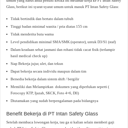
umum yang harus anda penuhi ketika ini melamar kerja ke PT Intan Safety
Glass, berikut ini syarat-syarat umum untuk masuk PT Intan Safety Glass:
Tidak bertindik dan bertato dalam tubuh
Tinggi badan minimal wanita / pria diatas 155 cm
Tidak menderita buta warna
Level pendidikan minimal SMA/SMK (operator), untuk D3/S1 (staf)
Dalam keadaan sehat jasmani dan rohani tidak cacat fisik (terlampir
hasil medical check up)
Siap Bekerja jujur, ulet, dan tekun
Dapat bekerja secara individu maupun dalam tim
Bersedia bekerja dalam sistem shift / bergilir
Memiliki dan Melampirkan dokumen yang diperlukan seperti (
Fotocopy KTP, Ijazah, SKCK, Foto 4×6, Dll)
Diutamakan yang sudah berpengalaman pada bidangnya
Benefit Bekerja di PT Intan Safety Glass
Setelah membaca lowongan kerja, tau ga si kalian selain memberi gaji