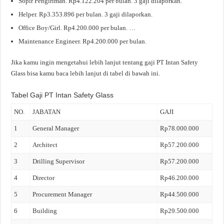
Sopir Pengiriman. Rp4.122.204 per bulan. 3 gaji dilaporkan.
Helper. Rp3.353.896 per bulan. 3 gaji dilaporkan.
Office Boy/Girl. Rp4.200.000 per bulan. …
Maintenance Engineer. Rp4.200.000 per bulan.
Jika kamu ingin mengetahui lebih lanjut tentang gaji PT Intan Safety
Glass bisa kamu baca lebih lanjut di tabel di bawah ini.
Tabel Gaji PT Intan Safety Glass
NO.
JABATAN
GAJI
1
General Manager
Rp78.000.000
2
Architect
Rp57.200.000
3
Drilling Supervisor
Rp57.200.000
4
Director
Rp46.200.000
5
Procurement Manager
Rp44.500.000
6
Building
Rp29.500.000