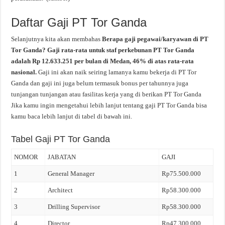
Daftar Gaji PT Tor Ganda
Selanjutnya kita akan membahas
Berapa gaji pegawai/karyawan di PT
Tor Ganda? Gaji rata-rata untuk staf perkebunan PT Tor Ganda
adalah Rp 12.633.251 per bulan di Medan, 46% di atas rata-rata
nasional.
Gaji ini akan naik seiring lamanya kamu bekerja di PT Tor
Ganda dan gaji ini juga belum termasuk bonus per tahunnya juga
tunjangan tunjangan atau fasilitas kerja yang di berikan PT Tor Ganda
Jika kamu ingin mengetahui lebih lanjut tentang gaji PT Tor Ganda bisa
kamu baca lebih lanjut di tabel di bawah ini.
Tabel Gaji PT Tor Ganda
NOMOR
JABATAN
GAJI
1
General Manager
Rp75.500.000
2
Architect
Rp58.300.000
3
Drilling Supervisor
Rp58.300.000
4
Director
Rp47.300.000