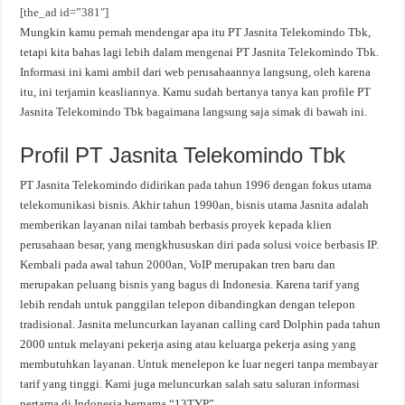
[the_ad id=”381″]
Mungkin kamu pernah mendengar apa itu PT Jasnita Telekomindo Tbk,
tetapi kita bahas lagi lebih dalam mengenai PT Jasnita Telekomindo Tbk.
Informasi ini kami ambil dari web perusahaannya langsung, oleh karena
itu, ini terjamin keasliannya. Kamu sudah bertanya tanya kan profile PT
Jasnita Telekomindo Tbk bagaimana langsung saja simak di bawah ini.
Profil PT Jasnita Telekomindo Tbk
PT Jasnita Telekomindo didirikan pada tahun 1996 dengan fokus utama
telekomunikasi bisnis. Akhir tahun 1990an, bisnis utama Jasnita adalah
memberikan layanan nilai tambah berbasis proyek kepada klien
perusahaan besar, yang mengkhususkan diri pada solusi voice berbasis IP.
Kembali pada awal tahun 2000an, VoIP merupakan tren baru dan
merupakan peluang bisnis yang bagus di Indonesia. Karena tarif yang
lebih rendah untuk panggilan telepon dibandingkan dengan telepon
tradisional. Jasnita meluncurkan layanan calling card Dolphin pada tahun
2000 untuk melayani pekerja asing atau keluarga pekerja asing yang
membutuhkan layanan. Untuk menelepon ke luar negeri tanpa membayar
tarif yang tinggi. Kami juga meluncurkan salah satu saluran informasi
pertama di Indonesia bernama “13TYP”.