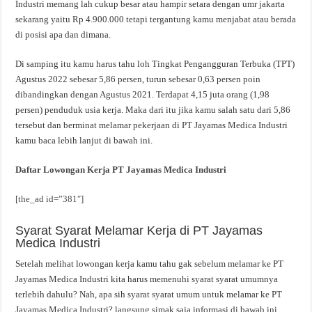
Industri memang lah cukup besar atau hampir setara dengan umr jakarta
sekarang yaitu Rp 4.900.000 tetapi tergantung kamu menjabat atau berada
di posisi apa dan dimana.
Di samping itu kamu harus tahu loh Tingkat Pengangguran Terbuka (TPT)
Agustus 2022 sebesar 5,86 persen, turun sebesar 0,63 persen poin
dibandingkan dengan Agustus 2021. Terdapat 4,15 juta orang (1,98
persen) penduduk usia kerja. Maka dari itu jika kamu salah satu dari 5,86
tersebut dan berminat melamar pekerjaan di PT Jayamas Medica Industri
kamu baca lebih lanjut di bawah ini.
Daftar Lowongan Kerja PT Jayamas Medica Industri
[the_ad id=”381″]
Syarat Syarat Melamar Kerja di PT Jayamas
Medica Industri
Setelah melihat lowongan kerja kamu tahu gak sebelum melamar ke PT
Jayamas Medica Industri kita harus memenuhi syarat syarat umumnya
terlebih dahulu? Nah, apa sih syarat syarat umum untuk melamar ke PT
Jayamas Medica Industri? langsung simak saja informasi di bawah ini.