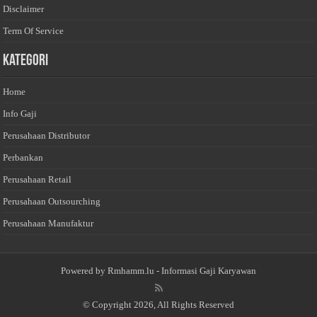
Disclaimer
Term Of Service
Kategori
Home
Info Gaji
Perusahaan Distributor
Perbankan
Perusahaan Retail
Perusahaan Outsourching
Perusahaan Manufaktur
Powered by
Rmhamm.lu
- Informasi Gaji Karyawan
© Copyright 2026, All Rights Reserved