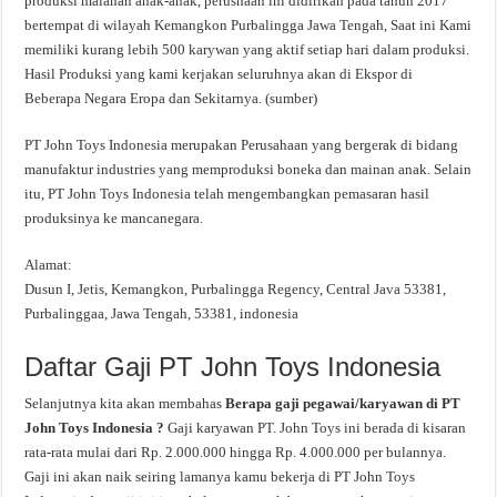
produksi maianan anak-anak, perushaan ini didirikan pada tahun 2017
bertempat di wilayah Kemangkon Purbalingga Jawa Tengah, Saat ini Kami
memiliki kurang lebih 500 karywan yang aktif setiap hari dalam produksi.
Hasil Produksi yang kami kerjakan seluruhnya akan di Ekspor di
Beberapa Negara Eropa dan Sekitarnya. (sumber)
PT John Toys Indonesia merupakan Perusahaan yang bergerak di bidang
manufaktur industries yang memproduksi boneka dan mainan anak. Selain
itu, PT John Toys Indonesia telah mengembangkan pemasaran hasil
produksinya ke mancanegara.
Alamat:
Dusun I, Jetis, Kemangkon, Purbalingga Regency, Central Java 53381,
Purbalinggaa, Jawa Tengah, 53381, indonesia
Daftar Gaji PT John Toys Indonesia
Selanjutnya kita akan membahas
Berapa gaji pegawai/karyawan di PT
John Toys Indonesia ?
Gaji karyawan PT. John Toys ini berada di kisaran
rata-rata mulai dari Rp. 2.000.000 hingga Rp. 4.000.000 per bulannya.
Gaji ini akan naik seiring lamanya kamu bekerja di PT John Toys