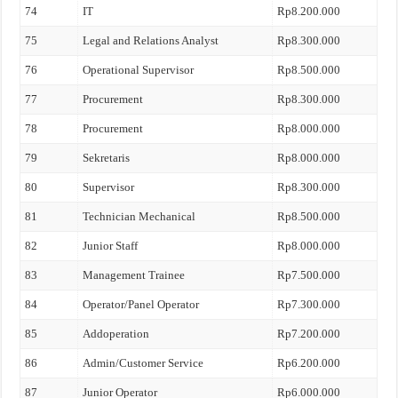
74
IT
Rp8.200.000
75
Legal and Relations Analyst
Rp8.300.000
76
Operational Supervisor
Rp8.500.000
77
Procurement
Rp8.300.000
78
Procurement
Rp8.000.000
79
Sekretaris
Rp8.000.000
80
Supervisor
Rp8.300.000
81
Technician Mechanical
Rp8.500.000
82
Junior Staff
Rp8.000.000
83
Management Trainee
Rp7.500.000
84
Operator/Panel Operator
Rp7.300.000
85
Addoperation
Rp7.200.000
86
Admin/Customer Service
Rp6.200.000
87
Junior Operator
Rp6.000.000