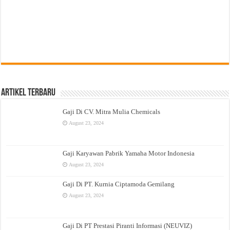
Artikel Terbaru
Gaji Di CV. Mitra Mulia Chemicals
August 23, 2024
Gaji Karyawan Pabrik Yamaha Motor Indonesia
August 23, 2024
Gaji Di PT. Kurnia Ciptamoda Gemilang
August 23, 2024
Gaji Di PT Prestasi Piranti Informasi (NEUVIZ)