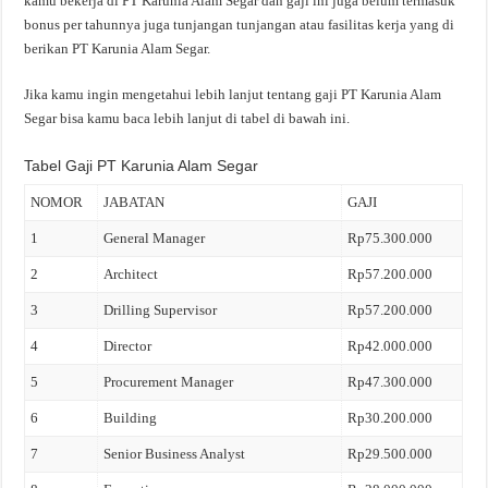
kamu bekerja di PT Karunia Alam Segar dan gaji ini juga belum termasuk
bonus per tahunnya juga tunjangan tunjangan atau fasilitas kerja yang di
berikan PT Karunia Alam Segar.
Jika kamu ingin mengetahui lebih lanjut tentang gaji PT Karunia Alam
Segar bisa kamu baca lebih lanjut di tabel di bawah ini.
Tabel Gaji PT Karunia Alam Segar
NOMOR
JABATAN
GAJI
1
General Manager
Rp75.300.000
2
Architect
Rp57.200.000
3
Drilling Supervisor
Rp57.200.000
4
Director
Rp42.000.000
5
Procurement Manager
Rp47.300.000
6
Building
Rp30.200.000
7
Senior Business Analyst
Rp29.500.000