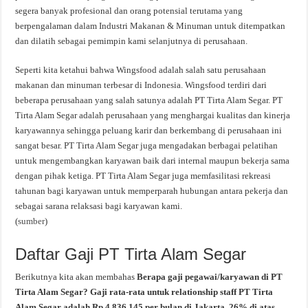
segera banyak profesional dan orang potensial terutama yang
berpengalaman dalam Industri Makanan & Minuman untuk ditempatkan
dan dilatih sebagai pemimpin kami selanjutnya di perusahaan.
Seperti kita ketahui bahwa Wingsfood adalah salah satu perusahaan
makanan dan minuman terbesar di Indonesia. Wingsfood terdiri dari
beberapa perusahaan yang salah satunya adalah PT Tirta Alam Segar. PT
Tirta Alam Segar adalah perusahaan yang menghargai kualitas dan kinerja
karyawannya sehingga peluang karir dan berkembang di perusahaan ini
sangat besar. PT Tirta Alam Segar juga mengadakan berbagai pelatihan
untuk mengembangkan karyawan baik dari internal maupun bekerja sama
dengan pihak ketiga. PT Tirta Alam Segar juga memfasilitasi rekreasi
tahunan bagi karyawan untuk memperparah hubungan antara pekerja dan
sebagai sarana relaksasi bagi karyawan kami.
(
sumber
)
Daftar Gaji PT Tirta Alam Segar
Berikutnya kita akan membahas
Berapa gaji pegawai/karyawan di PT
Tirta Alam Segar? Gaji rata-rata untuk relationship staff PT Tirta
Alam Segar adalah Rp 4.836.145 per bulan di Jakarta, 26% di atas