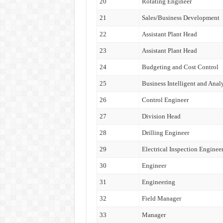
20
Rotating Engineer
21
Sales/Business Development
22
Assistant Plant Head
23
Assistant Plant Head
24
Budgeting and Cost Control
25
Business Intelligent and Analy
26
Control Engineer
27
Division Head
28
Drilling Engineer
29
Electrical Inspection Enginee
30
Engineer
31
Engineering
32
Field Manager
33
Manager