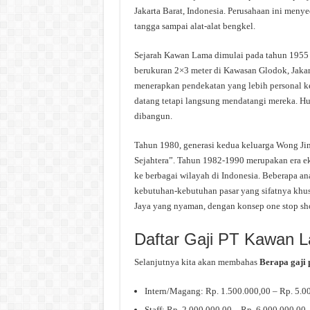
Jakarta Barat, Indonesia. Perusahaan ini menye
tangga sampai alat-alat bengkel.
Sejarah Kawan Lama dimulai pada tahun 1955 
berukuran 2×3 meter di Kawasan Glodok, Jakart
menerapkan pendekatan yang lebih personal 
datang tetapi langsung mendatangi mereka. Hu
dibangun.
Tahun 1980, generasi kedua keluarga Wong 
Sejahtera”. Tahun 1982-1990 merupakan era e
ke berbagai wilayah di Indonesia. Beberapa a
kebutuhan-kebutuhan pasar yang sifatnya khus
Jaya yang nyaman, dengan konsep one stop sh
Daftar Gaji PT Kawan 
Selanjutnya kita akan membahas
Berapa gaji
Intern/Magang: Rp. 1.500.000,00 – Rp. 5.0
Staff: Rp. 2.000.000,00 – Rp. 6.000.000,00.