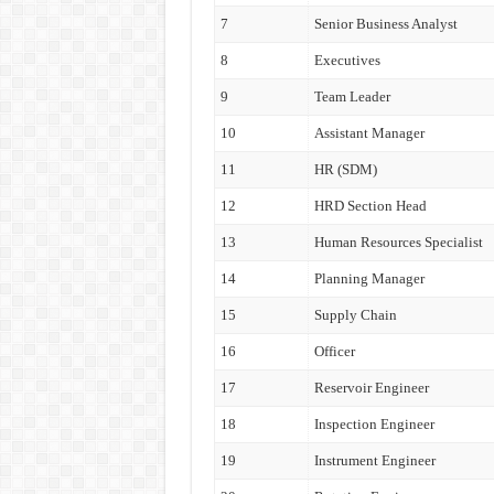
7
Senior Business Analyst
8
Executives
9
Team Leader
10
Assistant Manager
11
HR (SDM)
12
HRD Section Head
13
Human Resources Specialist
14
Planning Manager
15
Supply Chain
16
Officer
17
Reservoir Engineer
18
Inspection Engineer
19
Instrument Engineer