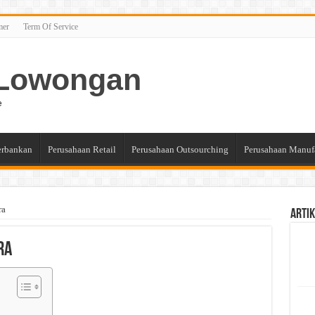
mer
Term Of Service
n Lowongan
e
erbankan
Perusahaan Retail
Perusahaan Outsourching
Perusahaan Manuf
ra
Artik
ra