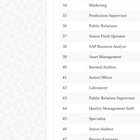
34
Marketing
35
Production Supervisor
36
Public Relations
37
Senior Field Operator
38
SAP Business Analyst
39
Asset Management
40
Internal Auditor
41
Junior Officer
42
Laboratory
43
Public Relation Supervisor
44
Quality Management Staff
45
Specialist
46
Junior Auditor
47
Process Engineer