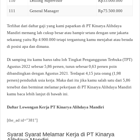
110
Drilling Supervisor
Rp53.000.000
111
General Manager
Rp75.500.000
Terlihat dari daftar gaji yang kami paparkan di PT Kinarya Alihdaya
Mandiri memang lah cukup besar atau hampir setara dengan umr jakarta
sekarang yaitu Rp 4.900.000 tetapi tergantung kamu menjabat atau berada
di posisi apa dan dimana.
Di samping itu kamu harus tahu loh Tingkat Pengangguran Terbuka (TPT)
Agustus 2022 sebesar 5,86 persen, turun sebesar 0,63 persen poin
dibandingkan dengan Agustus 2021. Terdapat 4,15 juta orang (1,98
persen) penduduk usia kerja. Maka dari itu jika kamu salah satu dari 5,86
tersebut dan berminat melamar pekerjaan di PT Kinarya Alihdaya Mandiri
kamu baca lebih lanjut di bawah ini.
Daftar Lowongan Kerja PT Kinarya Alihdaya Mandiri
[the_ad id=”381″]
Syarat Syarat Melamar Kerja di PT Kinarya
Alihdaya Mandiri