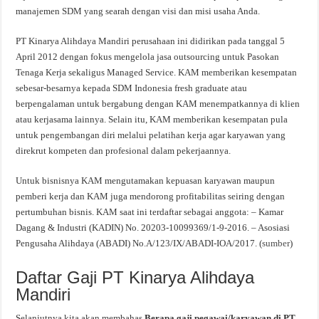
manajemen SDM yang searah dengan visi dan misi usaha Anda.
PT Kinarya Alihdaya Mandiri perusahaan ini didirikan pada tanggal 5
April 2012 dengan fokus mengelola jasa outsourcing untuk Pasokan
Tenaga Kerja sekaligus Managed Service. KAM memberikan kesempatan
sebesar-besarnya kepada SDM Indonesia fresh graduate atau
berpengalaman untuk bergabung dengan KAM menempatkannya di klien
atau kerjasama lainnya. Selain itu, KAM memberikan kesempatan pula
untuk pengembangan diri melalui pelatihan kerja agar karyawan yang
direkrut kompeten dan profesional dalam pekerjaannya.
Untuk bisnisnya KAM mengutamakan kepuasan karyawan maupun
pemberi kerja dan KAM juga mendorong profitabilitas seiring dengan
pertumbuhan bisnis. KAM saat ini terdaftar sebagai anggota: – Kamar
Dagang & Industri (KADIN) No. 20203-10099369/1-9-2016. – Asosiasi
Pengusaha Alihdaya (ABADI) No.A/123/IX/ABADI-IOA/2017. (
sumber
)
Daftar Gaji PT Kinarya Alihdaya
Mandiri
Selanjutnya kita akan membahas
Berapa gaji pegawai/karyawan di PT