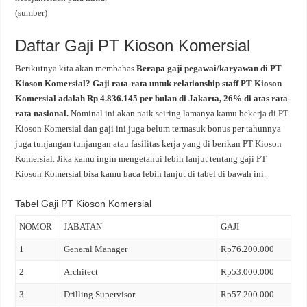
(
sumber
)
Daftar Gaji PT Kioson Komersial
Berikutnya kita akan membahas
Berapa gaji pegawai/karyawan di PT
Kioson Komersial? Gaji rata-rata untuk relationship staff PT Kioson
Komersial adalah Rp 4.836.145 per bulan di Jakarta, 26% di atas rata-
rata nasional.
Nominal ini akan naik seiring lamanya kamu bekerja di PT
Kioson Komersial dan gaji ini juga belum termasuk bonus per tahunnya
juga tunjangan tunjangan atau fasilitas kerja yang di berikan PT Kioson
Komersial. Jika kamu ingin mengetahui lebih lanjut tentang gaji PT
Kioson Komersial bisa kamu baca lebih lanjut di tabel di bawah ini.
Tabel Gaji PT Kioson Komersial
NOMOR
JABATAN
GAJI
1
General Manager
Rp76.200.000
2
Architect
Rp53.000.000
3
Drilling Supervisor
Rp57.200.000