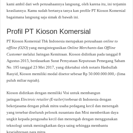
kami ambil dari web perusahaannya langsung, oleh karena itu, ini terjamin
keasliannya. Kamu sudah bertanya tanya kan profile PT Kioson Komersial
bagaimana langsung saja simak di bawah ini.
Profil PT Kioson Komersial
PT Kioson Komersial Tbk Indonesia merupakan perusahaan
online to
offline (O2O)
yang mengintegrasikan
Online Merchants
dan
Offline
Customer
melalui Jaringan Kemitraan. Kioson didirikan pada tanggal 8
Agustus 2015, berdasarkan Surat Pernyataan Keputusan Pemegang Saham
No. 195 tanggal 23 Mei 2017, yang diketahui oleh notaris Hasbullah
Rasyid, Kioson memiliki modal disetor sebesar Rp 50.000.000.000,- (lima
puluh miliar rupiah).
Kioson didirikan dengan memiliki Visi untuk membangun
jaringan
Electroic retailer (E-tailer)
terbesar di Indonesia dengan
bekerjasama dengan pihak mitra usaha pedagang kecil dan menengah
yang tersebar diseluruh pelosok nusantara dan Misi memberikan daya
ungkit kepada pengusaha kecil dan menengah dengan menggunakan
teknologi untuk meningkatkan daya saing sehingga membantu
kesejahteraan para mitra.