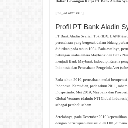
Daftar Lowongan Kerja PT Bank Aladin Sya
[the_ad id=”381″]
Profil PT Bank Aladin S
PT Bank Aladin Syariah Tbk (IDX: BANK) (se
perusahaan yang bergerak dalam bidang perbank
didirikan pada tahun 1994. Pada awalnya, pe
patungan usaha antara Maybank dan Bank Nus
menjadi Bank Maybank Indocorp. Karena pen
Indonesia dan Perusahaan Pengelola Aset (se
Pada tahun 2010, perusahaan mulai beroperas
Indonesia. Kemudian, pada tahun 2011, saham
Prosperindo. Mei 2019, Maybank dan Prosper
Global Ventures (dahulu NTI Global Indonesia
sebagai pembeli saham.
Setelahnya, pada Desember 2019 kepemilikan p
dengan persetujuan akuisisi oleh OJK, dima