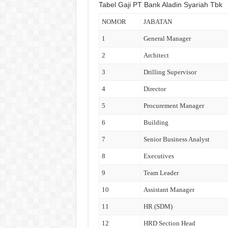
Tabel Gaji PT Bank Aladin Syariah Tbk
NOMOR
JABATAN
1
General Manager
2
Architect
3
Drilling Supervisor
4
Director
5
Procurement Manager
6
Building
7
Senior Business Analyst
8
Executives
9
Team Leader
10
Assistant Manager
11
HR (SDM)
12
HRD Section Head