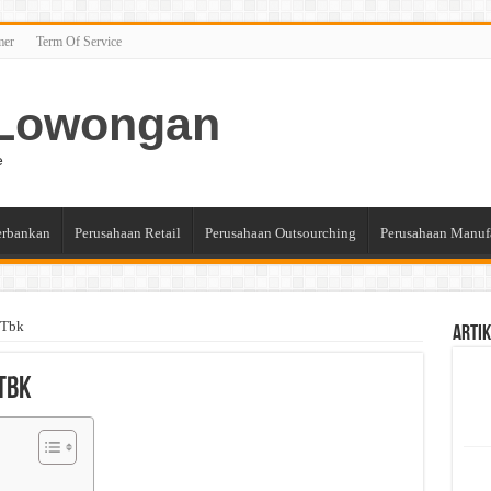
mer
Term Of Service
n Lowongan
e
erbankan
Perusahaan Retail
Perusahaan Outsourching
Perusahaan Manuf
 Tbk
Artik
 Tbk