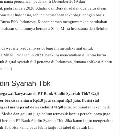
an nama perusahaan pada akhir Desember 2019 dan
ak pada Januari 2020. Aladin dan Berkah adalah dua perusahaan
omersial Indonesia, sebuah perusahaan teknologi dengan basis
 Bursa Efek Indonesia, Kioson pernah mengumumkan perubahan
rusahaan sebelumnya bernama Sinar Mitra Investama dan Seluler
i website, kedua investor baru ini memiliki niat untuk
UMKM. Pada tahun 2021, bank ini mencatatkan di lantai bursa
digital syariah full pertama di Indonesia, dimana aplikasi Aladin
sumber
)
din Syariah Tbk
 pegawai/karyawan di PT Bank Aladin Syariah Tbk? Gaji
ler berkisar antara Rp1,8 juta sampai Rp3 juta. Posisi staf
ngkat manajerial dan eksekutif >Rp8 juta.
Nominal ini akan naik
i Media dan gaji ini juga belum termasuk bonus per tahunnya juga
 di berikan PT Bank Aladin Syariah Tbk. Jika kamu ingin mengetahui
ah Tbk bisa kamu baca lebih lanjut di tabel di bawah ini.