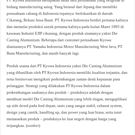
PT. Kyowa Indonesia merupakan salah satu perusahaan yang bergerak di
bidang manufacturing asing. Yang berasal dari Jepang dan memiliki
perusahaan cabang di Indonesia tepatnya. berlokasikan di daerah
Cikarang, Bekasi Jawa Barat. PT. Kyowa Indonesia berdiri pertama kalinya
dan memulai produksi untuk pertama kalinya pada bulan Maret 1995 di
kawasan Industri EJIP cikarang, dengan produk utamanya yakni Die
Casting Alumunium. Beberapa dari customer perusahaan Kyowa
diantaranya PT. Yamaha Indonesia Motor Manufacturing West Java, PT.
Ihara Manufacturing, dan masih banyak lagi.
Produk utama dari PT Kyowa Indonesia yakni Die Casting Alumunium
yang dihasilkan oleh PT Kyowa Indonesia memiliki kualitas terjamin, dan
terus berinovasi mengikuti perkembangan zaman demi kepuasan para
pelanggan. Strategi yang dilakukan PT Kyowa Indonesia dalam
perkembangan usahanya dan produk – produknya adalah dengan
membuat model Die Casting Alumunium yang lebih ringan, mengaplikasi
up side dowd pada ford depan, sasis yang sangat stabil, ezhaust system,
design yang cantik, handling up, dan power yang luar biasa, serta turut
memasarkan produk – produknya ke luar negeri dengan harga yang
terjangkau. (
sumber
)