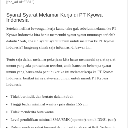
[the_ad id=”381″]
Syarat Syarat Melamar Kerja di PT Kyowa
Indonesia
Setelah melihat lowongan kerja kamu tahu gak sebelum melamar ke PT
Kyowa Indonesia kita harus memenuhi syarat syarat umumnya terlebih
dahulu? Nah, apa sih syarat syarat umum untuk melamar ke PT Kyowa
Indonesia? langsung simak saja informasi di bawah ini.
Tentu saja dalam melamar pekerjaan kita harus memenuhi syarat syarat
umum yang ada perusahaan tersebut, anda harus tau beberapa syarat
umum yang harus anda penuhi ketika ini melamar kerja ke PT Kyowa
Indonesia, berikut ini syarat-syarat umum untuk masuk PT Kyowa
Indonesia:
Tidak bertindik dan bertato dalam tubuh
Tinggi badan minimal wanita / pria diatas 155 cm
Tidak menderita buta warna
Level pendidikan minimal SMA/SMK (operator), untuk D3/S1 (staf)
Dalam keadaan sehat jasmani dan rohani tidak cacat fisik (terlampir