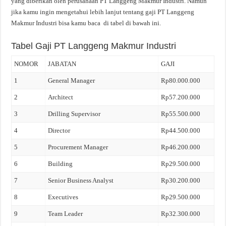
yang diberikan oleh perusahaan PT Langgeng Makmur Industri. Namun
jika kamu ingin mengetahui lebih lanjut tentang gaji PT Langgeng
Makmur Industri bisa kamu baca di tabel di bawah ini.
Tabel Gaji PT Langgeng Makmur Industri
NOMOR
JABATAN
GAJI
1
General Manager
Rp80.000.000
2
Architect
Rp57.200.000
3
Drilling Supervisor
Rp55.500.000
4
Director
Rp44.500.000
5
Procurement Manager
Rp46.200.000
6
Building
Rp29.500.000
7
Senior Business Analyst
Rp30.200.000
8
Executives
Rp29.500.000
9
Team Leader
Rp32.300.000