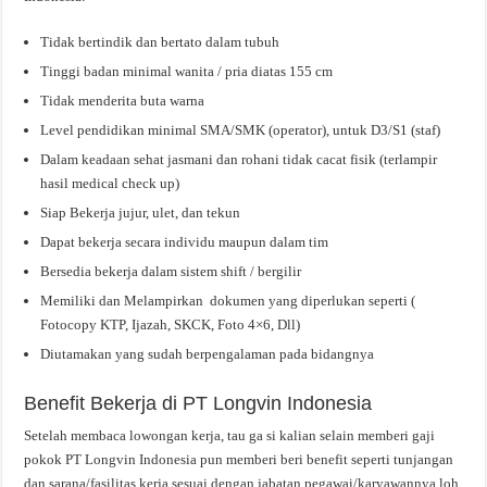
Tidak bertindik dan bertato dalam tubuh
Tinggi badan minimal wanita / pria diatas 155 cm
Tidak menderita buta warna
Level pendidikan minimal SMA/SMK (operator), untuk D3/S1 (staf)
Dalam keadaan sehat jasmani dan rohani tidak cacat fisik (terlampir
hasil medical check up)
Siap Bekerja jujur, ulet, dan tekun
Dapat bekerja secara individu maupun dalam tim
Bersedia bekerja dalam sistem shift / bergilir
Memiliki dan Melampirkan dokumen yang diperlukan seperti (
Fotocopy KTP, Ijazah, SKCK, Foto 4×6, Dll)
Diutamakan yang sudah berpengalaman pada bidangnya
Benefit Bekerja di PT Longvin Indonesia
Setelah membaca lowongan kerja, tau ga si kalian selain memberi gaji
pokok PT Longvin Indonesia pun memberi beri benefit seperti tunjangan
dan sarana/fasilitas kerja sesuai dengan jabatan pegawai/karyawannya loh,