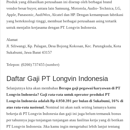
Produk yang dihasilkan perusahaan ini diserap oleh berbagai brand
vendor besar buyer, antara lain Samsung, Motorola, Audio- Technica, LG,
Apple, Panasonic, AudiWox, Alcatel dan HP. Dengan kemampuan fabrikasi
yang berteknologi tinggi, membuat berbagai perusahaan asing tertarik
untuk menjalin kerjasama dengan PT. Longvin Indonesia.
Alamat
Jl. Siliwangi, Kp. Palagan, Desa Bojong Kokosan, Kec. Parungkuda, Kota
Sukabumi, Jawa Barat 43157
Telepon: (0266) 737455 (
sumber
)
Daftar Gaji PT Longvin Indonesia
Selanjutnya kita akan membahas
Berapa gaji pegawai/karyawan di PT
Longvin Indonesia? Gaji rata-rata untuk operator produksi PT
Longvin Indonesia adalah Rp 4.950.391 per bulan di Sukabumi, 16% di
atas rata-rata nasional.
Nominal ini akan naik seiring lamanya kamu
bekerja di PT Longvin Indonesia dan gaji ini juga belum termasuk bonus
per tahunnya juga tunjangan tunjangan atau fasilitas kerja yang di berikan
PT Longvin Indonesia. Jika kamu ingin mengetahui lebih lanjut tentang