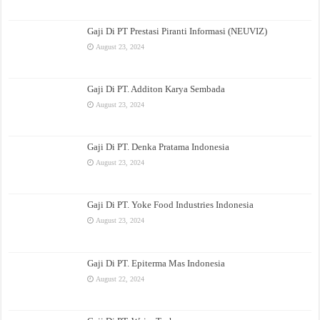
Gaji Di PT Prestasi Piranti Informasi (NEUVIZ)
August 23, 2024
Gaji Di PT. Additon Karya Sembada
August 23, 2024
Gaji Di PT. Denka Pratama Indonesia
August 23, 2024
Gaji Di PT. Yoke Food Industries Indonesia
August 23, 2024
Gaji Di PT. Epiterma Mas Indonesia
August 22, 2024