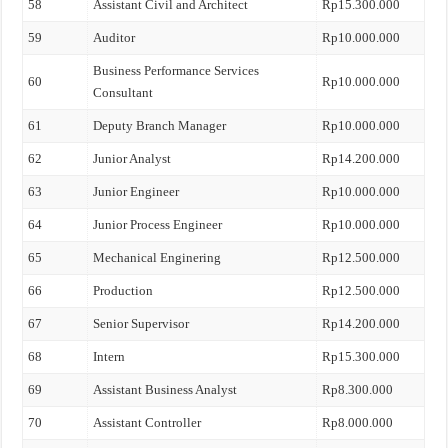
58
Assistant Civil and Architect
Rp15.300.000
59
Auditor
Rp10.000.000
Business Performance Services
60
Rp10.000.000
Consultant
61
Deputy Branch Manager
Rp10.000.000
62
Junior Analyst
Rp14.200.000
63
Junior Engineer
Rp10.000.000
64
Junior Process Engineer
Rp10.000.000
65
Mechanical Enginering
Rp12.500.000
66
Production
Rp12.500.000
67
Senior Supervisor
Rp14.200.000
68
Intern
Rp15.300.000
69
Assistant Business Analyst
Rp8.300.000
70
Assistant Controller
Rp8.000.000