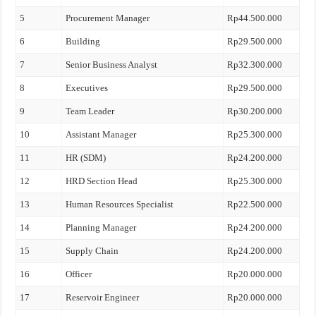
5
Procurement Manager
Rp44.500.000
6
Building
Rp29.500.000
7
Senior Business Analyst
Rp32.300.000
8
Executives
Rp29.500.000
9
Team Leader
Rp30.200.000
10
Assistant Manager
Rp25.300.000
11
HR (SDM)
Rp24.200.000
12
HRD Section Head
Rp25.300.000
13
Human Resources Specialist
Rp22.500.000
14
Planning Manager
Rp24.200.000
15
Supply Chain
Rp24.200.000
16
Officer
Rp20.000.000
17
Reservoir Engineer
Rp20.000.000