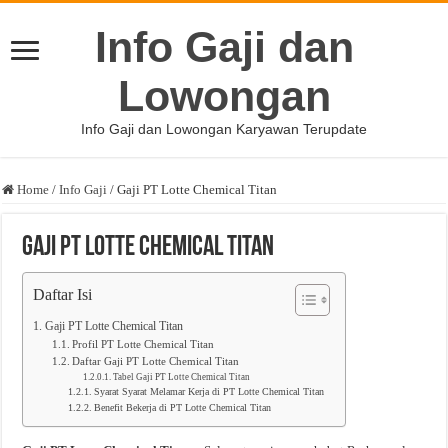
Info Gaji dan
Lowongan
Info Gaji dan Lowongan Karyawan Terupdate
Home
/
Info Gaji
/
Gaji PT Lotte Chemical Titan
Gaji PT Lotte Chemical Titan
Daftar Isi
Gaji PT Lotte Chemical Titan
Profil PT Lotte Chemical Titan
Daftar Gaji PT Lotte Chemical Titan
Tabel Gaji PT Lotte Chemical Titan
Syarat Syarat Melamar Kerja di PT Lotte Chemical Titan
Benefit Bekerja di PT Lotte Chemical Titan