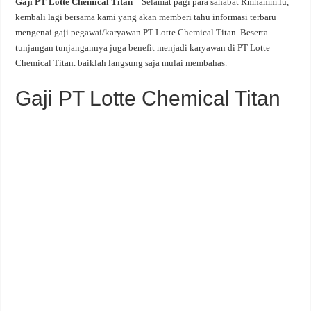
Gaji PT Lotte Chemical Titan –
Selamat pagi para sahabat Rmhamm.lu,
kembali lagi bersama kami yang akan memberi tahu informasi terbaru
mengenai gaji pegawai/karyawan PT Lotte Chemical Titan. Beserta
tunjangan tunjangannya juga benefit menjadi karyawan di PT Lotte
Chemical Titan. baiklah langsung saja mulai membahas.
Gaji PT Lotte Chemical Titan