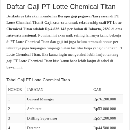
Daftar Gaji PT Lotte Chemical Titan
Berikutnya kita akan membahas
Berapa gaji pegawai/karyawan di PT
Lotte Chemical Titan? Gaji rata-rata untuk relationship staff PT Lotte
Chemical Titan adalah Rp 4.836.145 per bulan di Jakarta, 26% di atas
rata-rata nasional.
Nominal ini akan naik seiring lamanya kamu bekerja
di PT Lotte Chemical Titan dan gaji ini juga belum termasuk bonus per
tahunnya juga tunjangan tunjangan atau fasilitas kerja yang di berikan PT
Lotte Chemical Titan. Jika kamu ingin mengetahui lebih lanjut tentang
gaji PT Lotte Chemical Titan bisa kamu baca lebih lanjut di tabel di
bawah ini.
Tabel Gaji PT Lotte Chemical Titan
NOMOR
JABATAN
GAJI
1
General Manager
Rp76.200.000
2
Architect
Rp53.000.000
3
Drilling Supervisor
Rp57.200.000
4
Director
Rp44.500.000