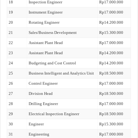
18
Inspection Engineer
Rp17.000.000
19
Instrument Engineer
Rp17.000.000
20
Rotating Engineer
Rp14.200.000
21
Sales/Business Development
Rp15.300.000
22
Assistant Plant Head
Rp17.000.000
23
Assistant Plant Head
Rp14.200.000
24
Budgeting and Cost Control
Rp14.200.000
25
Business Intelligent and Analytics Unit
Rp18.500.000
26
Control Engineer
Rp17.000.000
27
Division Head
Rp18.500.000
28
Drilling Engineer
Rp17.000.000
29
Electrical Inspection Engineer
Rp18.500.000
30
Engineer
Rp15.300.000
31
Engineering
Rp17.000.000