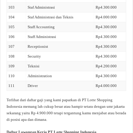
103
Staf Administrasi
Rp4.300.000
104
Staf Administrasi dan Teknis
Rp4.000.000
105
Staff Accounting
Rp4.300.000
106
Staff Administrasi
Rp4.300.000
107
Receptionist
Rp4.300.000
108
Security
Rp4.300.000
109
Teknisi
Rp4.200.000
110
Administration
Rp4.300.000
111
Driver
Rp4.000.000
Terlihat dari daftar gaji yang kami paparkan di PT Lotte Shopping
Indonesia memang lah cukup besar atau hampir setara dengan umr jakarta
sekarang yaitu Rp 4.900.000 tetapi tergantung kamu menjabat atau berada
di posisi apa dan dimana.
Daftar Lowongan Kerja PT Lotte Shopping Indonesia