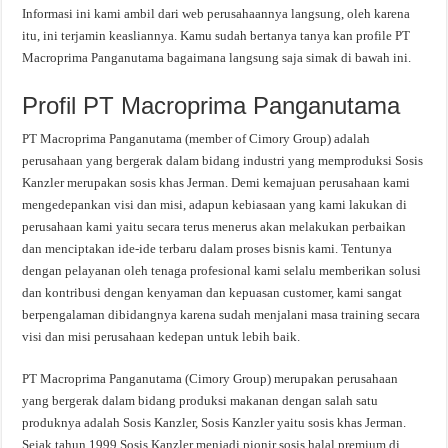
Informasi ini kami ambil dari web perusahaannya langsung, oleh karena
itu, ini terjamin keasliannya. Kamu sudah bertanya tanya kan profile PT
Macroprima Panganutama bagaimana langsung saja simak di bawah ini.
Profil PT Macroprima Panganutama
PT Macroprima Panganutama (member of Cimory Group) adalah
perusahaan yang bergerak dalam bidang industri yang memproduksi Sosis
Kanzler merupakan sosis khas Jerman. Demi kemajuan perusahaan kami
mengedepankan visi dan misi, adapun kebiasaan yang kami lakukan di
perusahaan kami yaitu secara terus menerus akan melakukan perbaikan
dan menciptakan ide-ide terbaru dalam proses bisnis kami. Tentunya
dengan pelayanan oleh tenaga profesional kami selalu memberikan solusi
dan kontribusi dengan kenyaman dan kepuasan customer, kami sangat
berpengalaman dibidangnya karena sudah menjalani masa training secara
visi dan misi perusahaan kedepan untuk lebih baik.
PT Macroprima Panganutama (Cimory Group) merupakan perusahaan
yang bergerak dalam bidang produksi makanan dengan salah satu
produknya adalah Sosis Kanzler, Sosis Kanzler yaitu sosis khas Jerman.
Sejak tahun 1999 Sosis Kanzler menjadi pionir sosis halal premium di