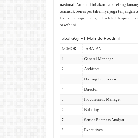
nasional.
Nominal ini akan naik seiring laman
termasuk bonus per tahunnya juga tunjangan tu
Jika kamu ingin mengetahui lebih lanjut tentan
bawah ini.
Tabel Gaji PT Malindo Feedmill
NOMOR
JABATAN
1
General Manager
2
Architect
3
Drilling Supervisor
4
Director
5
Procurement Manager
6
Building
7
Senior Business Analyst
8
Executives