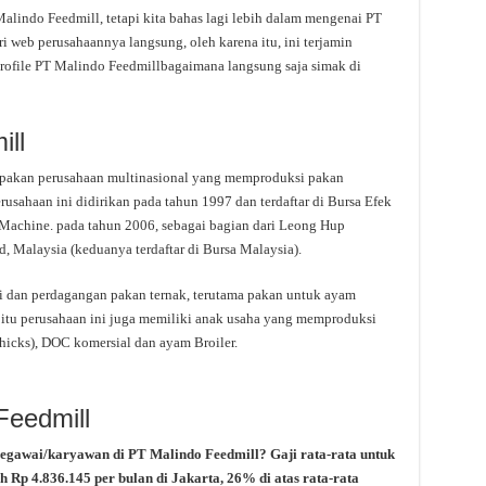
indo Feedmill, tetapi kita bahas lagi lebih dalam mengenai PT
i web perusahaannya langsung, oleh karena itu, ini terjamin
rofile PT Malindo Feedmillbagaimana langsung saja simak di
ill
akan perusahaan multinasional yang memproduksi pakan
erusahaan ini didirikan pada tahun 1997 dan terdaftar di Bursa Efek
Machine. pada tahun 2006, sebagai bagian dari Leong Hup
, Malaysia (keduanya terdaftar di Bursa Malaysia).
i dan perdagangan pakan ternak, terutama pakan untuk ayam
in itu perusahaan ini juga memiliki anak usaha yang memproduksi
icks), DOC komersial dan ayam Broiler.
Feedmill
pegawai/karyawan di PT Malindo Feedmill? Gaji rata-rata untuk
h Rp 4.836.145 per bulan di Jakarta, 26% di atas rata-rata