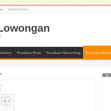
mer
Term Of Service
n Lowongan
e
erbankan
Perusahaan Retail
Perusahaan Outsourching
Perusahaan Manuf
bk
Artik
k