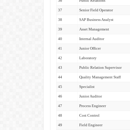
36
Public Relations
37
Senior Field Operator
38
SAP Business Analyst
39
Asset Management
40
Internal Auditor
41
Junior Officer
42
Laboratory
43
Public Relation Supervisor
44
Quality Management Staff
45
Specialist
46
Junior Auditor
47
Process Engineer
48
Cost Control
49
Field Engineer