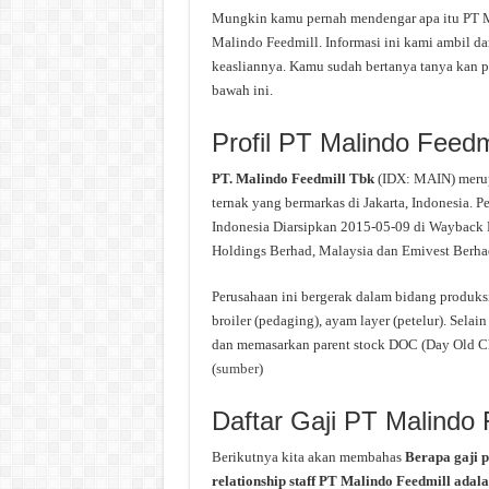
Mungkin kamu pernah mendengar apa itu PT Mal
Malindo Feedmill. Informasi ini kami ambil dar
keasliannya. Kamu sudah bertanya tanya kan p
bawah ini.
Profil PT Malindo Feedm
PT. Malindo Feedmill Tbk
(IDX: MAIN) merup
ternak yang bermarkas di Jakarta, Indonesia. P
Indonesia Diarsipkan 2015-05-09 di Wayback 
Holdings Berhad, Malaysia dan Emivest Berhad
Perusahaan ini bergerak dalam bidang produks
broiler (pedaging), ayam layer (petelur). Sela
dan memasarkan parent stock DOC (Day Old Ch
(
sumber
)
Daftar Gaji PT Malindo 
Berikutnya kita akan membahas
Berapa gaji 
relationship staff PT Malindo Feedmill adala