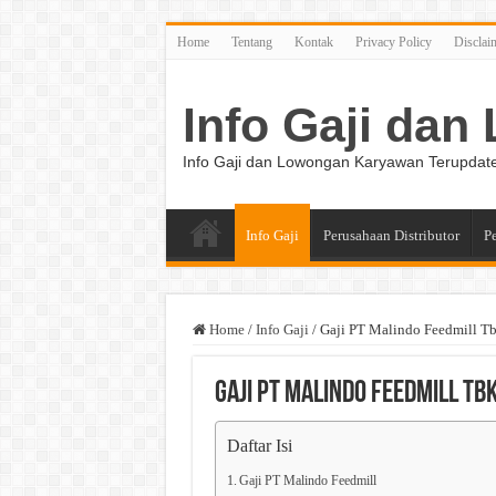
Home
Tentang
Kontak
Privacy Policy
Disclai
Info Gaji da
Info Gaji dan Lowongan Karyawan Terupdat
Info Gaji
Perusahaan Distributor
P
Home
/
Info Gaji
/
Gaji PT Malindo Feedmill T
Gaji PT Malindo Feedmill Tb
Daftar Isi
Gaji PT Malindo Feedmill