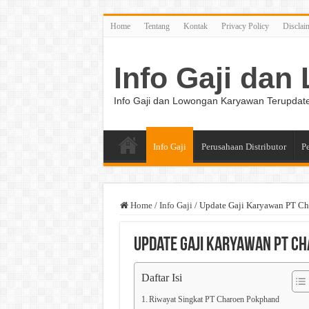
Home
Tentang
Kontak
Privacy Policy
Disclai
Info Gaji da
Info Gaji dan Lowongan Karyawan Terupdat
Info Gaji
Perusahaan Distributor
P
Home
/
Info Gaji
/
Update Gaji Karyawan PT C
Update Gaji Karyawan PT C
Daftar Isi
Riwayat Singkat PT Charoen Pokphand