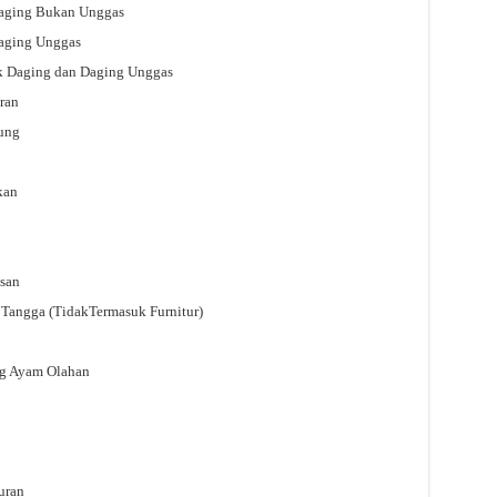
aging Bukan Unggas
aging Unggas
k Daging dan Daging Unggas
ran
ung
kan
asan
 Tangga (TidakTermasuk Furnitur)
ng Ayam Olahan
uran