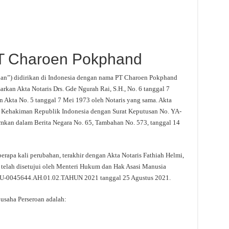
PT Charoen Pokphand
oan”) didirikan di Indonesia dengan nama PT Charoen Pokphand
rkan Akta Notaris Drs. Gde Ngurah Rai, S.H., No. 6 tanggal 7
n Akta No. 5 tanggal 7 Mei 1973 oleh Notaris yang sama. Akta
ri Kehakiman Republik Indonesia dengan Surat Keputusan No. YA-
mkan dalam Berita Negara No. 65, Tambahan No. 573, tanggal 14
rapa kali perubahan, terakhir dengan Akta Notaris Fathiah Helmi,
ut telah disetujui oleh Menteri Hukum dan Hak Asasi Manusia
HU-0045644.AH.01.02.TAHUN 2021 tanggal 25 Agustus 2021.
 usaha Perseroan adalah: