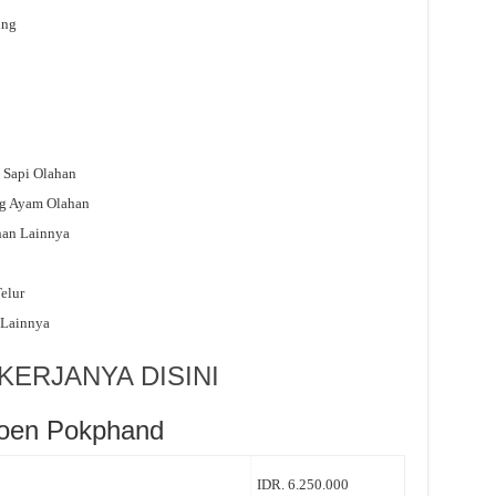
ung
 Sapi Olahan
ng Ayam Olahan
han Lainnya
elur
 Lainnya
ERJANYA DISINI
roen Pokphand
IDR. 6.250.000