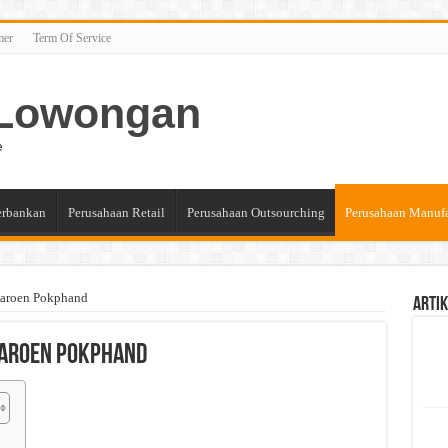
mer
Term Of Service
n Lowongan
e
erbankan
Perusahaan Retail
Perusahaan Outsourching
Perusahaan Manuf
haroen Pokphand
Artik
haroen Pokphand