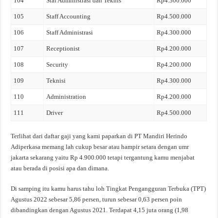
104
Staf Administrasi dan Teknis
Rp4.300.000
105
Staff Accounting
Rp4.500.000
106
Staff Administrasi
Rp4.300.000
107
Receptionist
Rp4.200.000
108
Security
Rp4.200.000
109
Teknisi
Rp4.300.000
110
Administration
Rp4.200.000
111
Driver
Rp4.500.000
Terlihat dari daftar gaji yang kami paparkan di PT Mandiri Herindo
Adiperkasa memang lah cukup besar atau hampir setara dengan umr
jakarta sekarang yaitu Rp 4.900.000 tetapi tergantung kamu menjabat
atau berada di posisi apa dan dimana.
Di samping itu kamu harus tahu loh Tingkat Pengangguran Terbuka (TPT)
Agustus 2022 sebesar 5,86 persen, turun sebesar 0,63 persen poin
dibandingkan dengan Agustus 2021. Terdapat 4,15 juta orang (1,98