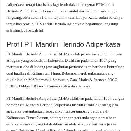
Adiperkasa, tetapi kita bahas lagi lebih dalam mengenai PT Mandiri
Herindo Adiperkasa. Informasi ini kami ambil dari web perusahaannya
langsung, oleh karena itu, ini terjamin keasliannya. Kamu sudah bertanya
tanya kan profile PT Mandiri Herindo Adiperkasa bagaimana langsung
saja simak di bawah ini.
Profil PT Mandiri Herindo Adiperkasa
PT Mandiri Herindo Adiperkasa (MHA) adalah perusahaan pertambangan
& logam yang berbasis di Indonesia. Didirikan pada tahun 1994 yang
merintis usaha di bidang jasa angkutan pertambangan batubara kontraktor
coal hauling di Kalimantan Timur. Beberapa merek terkemuka yang
dikelola oleh MAP termasuk Starbucks, Zara, Marks & Spencer, SOGO,
SEIBU, Oshkosh B’Gosh, Converse, di antara lainnya.
PT Mandiri Herindo Adiperkasa (MHA) didirikan pada tahun 1994 dengan
nomor akta. Mandiri Herindo Adiperkasa merintis usaha di bidang jasa
angkutan pertambangan sebagai kontraktor tambang batubara di
Kalimantan Timur. Namun, seiring dengan perkembangan perusahaan
serta kepercayaan yang telah diberikan oleh para pemberi kerja (mine
owner). Selain itu, Mandiri Herindo Adiperkasa telah menjadi salah satu