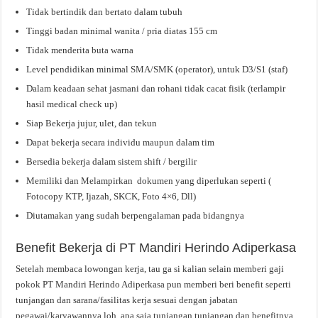
Tidak bertindik dan bertato dalam tubuh
Tinggi badan minimal wanita / pria diatas 155 cm
Tidak menderita buta warna
Level pendidikan minimal SMA/SMK (operator), untuk D3/S1 (staf)
Dalam keadaan sehat jasmani dan rohani tidak cacat fisik (terlampir
hasil medical check up)
Siap Bekerja jujur, ulet, dan tekun
Dapat bekerja secara individu maupun dalam tim
Bersedia bekerja dalam sistem shift / bergilir
Memiliki dan Melampirkan dokumen yang diperlukan seperti (
Fotocopy KTP, Ijazah, SKCK, Foto 4×6, Dll)
Diutamakan yang sudah berpengalaman pada bidangnya
Benefit Bekerja di PT Mandiri Herindo Adiperkasa
Setelah membaca lowongan kerja, tau ga si kalian selain memberi gaji
pokok PT Mandiri Herindo Adiperkasa pun memberi beri benefit seperti
tunjangan dan sarana/fasilitas kerja sesuai dengan jabatan
pegawai/karyawannya loh, apa saja tunjangan tunjangan dan benefitnya