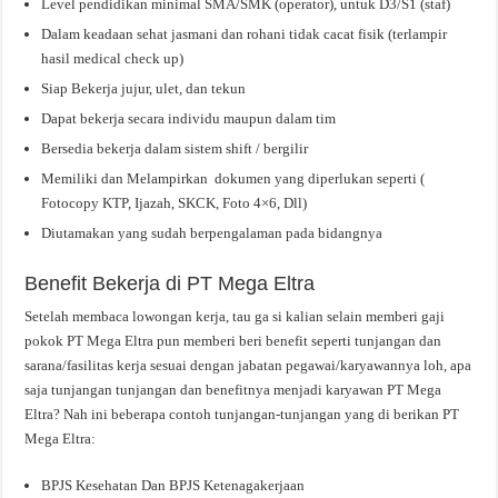
Level pendidikan minimal SMA/SMK (operator), untuk D3/S1 (staf)
Dalam keadaan sehat jasmani dan rohani tidak cacat fisik (terlampir
hasil medical check up)
Siap Bekerja jujur, ulet, dan tekun
Dapat bekerja secara individu maupun dalam tim
Bersedia bekerja dalam sistem shift / bergilir
Memiliki dan Melampirkan dokumen yang diperlukan seperti (
Fotocopy KTP, Ijazah, SKCK, Foto 4×6, Dll)
Diutamakan yang sudah berpengalaman pada bidangnya
Benefit Bekerja di PT Mega Eltra
Setelah membaca lowongan kerja, tau ga si kalian selain memberi gaji
pokok PT Mega Eltra pun memberi beri benefit seperti tunjangan dan
sarana/fasilitas kerja sesuai dengan jabatan pegawai/karyawannya loh, apa
saja tunjangan tunjangan dan benefitnya menjadi karyawan PT Mega
Eltra? Nah ini beberapa contoh tunjangan-tunjangan yang di berikan PT
Mega Eltra:
BPJS Kesehatan Dan BPJS Ketenagakerjaan