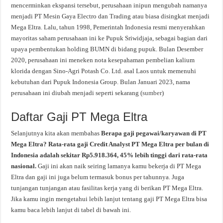
mencerminkan ekspansi tersebut, perusahaan inipun mengubah namanya
menjadi PT Mesin Gaya Electro dan Trading atau biasa disingkat menjadi
Mega Eltra. Lalu, tahun 1998, Pemerintah Indonesia resmi menyerahkan
mayoritas saham perusahaan ini ke Pupuk Sriwidjaja, sebagai bagian dari
upaya pembentukan holding BUMN di bidang pupuk. Bulan Desember
2020, perusahaan ini meneken nota kesepahaman pembelian kalium
klorida dengan Sino-Agri Potash Co. Ltd. asal Laos untuk memenuhi
kebutuhan dari Pupuk Indonesia Group. Bulan Januari 2023, nama
perusahaan ini diubah menjadi seperti sekarang (
sumber
)
Daftar Gaji PT Mega Eltra
Selanjutnya kita akan membahas
Berapa gaji pegawai/karyawan di PT
Mega Eltra? Rata-rata gaji Credit Analyst PT Mega Eltra per bulan di
Indonesia adalah sekitar Rp5.918.364, 45% lebih tinggi dari rata-rata
nasional.
Gaji ini akan naik seiring lamanya kamu bekerja di PT Mega
Eltra dan gaji ini juga belum termasuk bonus per tahunnya. Juga
tunjangan tunjangan atau fasilitas kerja yang di berikan PT Mega Eltra.
Jika kamu ingin mengetahui lebih lanjut tentang gaji PT Mega Eltra bisa
kamu baca lebih lanjut di tabel di bawah ini.