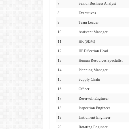
7
Senior Business Analyst
8
Executives
9
Team Leader
10
Assistant Manager
11
HR (SDM)
12
HRD Section Head
13
Human Resources Specialist
14
Planning Manager
15
Supply Chain
16
Officer
17
Reservoir Engineer
18
Inspection Engineer
19
Instrument Engineer
20
Rotating Engineer