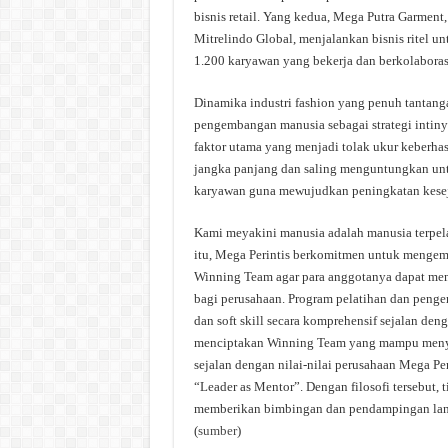
bisnis retail. Yang kedua, Mega Putra Garment
Mitrelindo Global, menjalankan bisnis ritel unt
1.200 karyawan yang bekerja dan berkolaboras
Dinamika industri fashion yang penuh tanta
pengembangan manusia sebagai strategi intiny
faktor utama yang menjadi tolak ukur keberhas
jangka panjang dan saling menguntungkan unt
karyawan guna mewujudkan peningkatan keseja
Kami meyakini manusia adalah manusia terpela
itu, Mega Perintis berkomitmen untuk mengem
Winning Team agar para anggotanya dapat men
bagi perusahaan. Program pelatihan dan pen
dan soft skill secara komprehensif sejalan den
menciptakan Winning Team yang mampu menye
sejalan dengan nilai-nilai perusahaan Mega Per
“Leader as Mentor”. Dengan filosofi tersebut, 
memberikan bimbingan dan pendampingan la
(
sumber
)