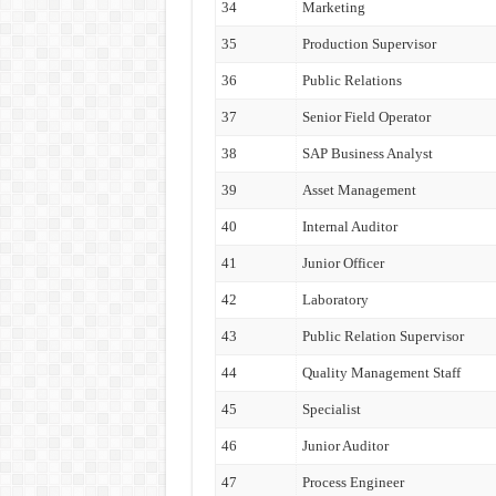
34
Marketing
35
Production Supervisor
36
Public Relations
37
Senior Field Operator
38
SAP Business Analyst
39
Asset Management
40
Internal Auditor
41
Junior Officer
42
Laboratory
43
Public Relation Supervisor
44
Quality Management Staff
45
Specialist
46
Junior Auditor
47
Process Engineer