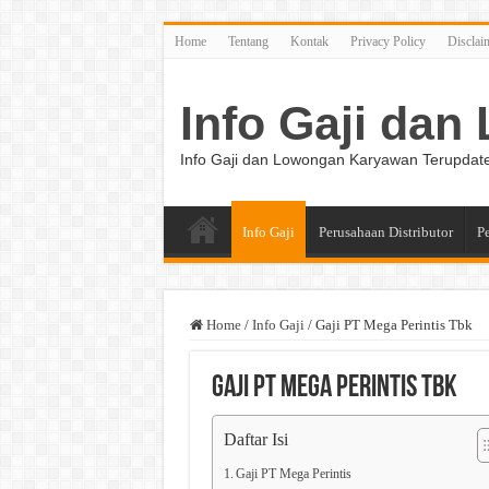
Home
Tentang
Kontak
Privacy Policy
Disclai
Info Gaji da
Info Gaji dan Lowongan Karyawan Terupdat
Info Gaji
Perusahaan Distributor
P
Home
/
Info Gaji
/
Gaji PT Mega Perintis Tbk
Gaji PT Mega Perintis Tbk
Daftar Isi
Gaji PT Mega Perintis