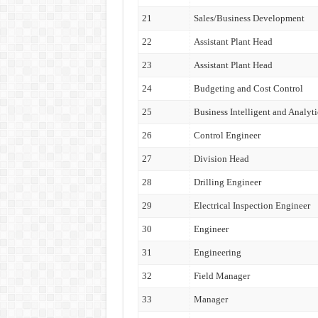
21
Sales/Business Development
22
Assistant Plant Head
23
Assistant Plant Head
24
Budgeting and Cost Control
25
Business Intelligent and Analyti
26
Control Engineer
27
Division Head
28
Drilling Engineer
29
Electrical Inspection Engineer
30
Engineer
31
Engineering
32
Field Manager
33
Manager