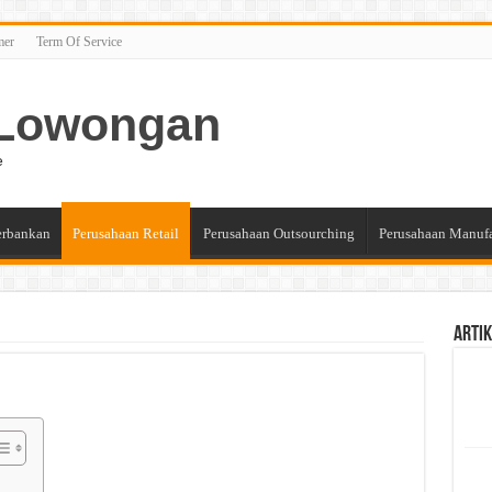
mer
Term Of Service
n Lowongan
e
erbankan
Perusahaan Retail
Perusahaan Outsourching
Perusahaan Manuf
Artik