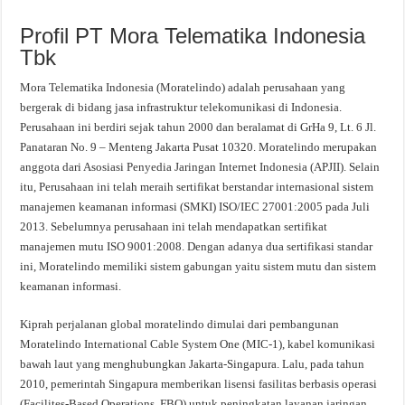
Profil PT Mora Telematika Indonesia
Tbk
Mora Telematika Indonesia (Moratelindo) adalah perusahaan yang
bergerak di bidang jasa infrastruktur telekomunikasi di Indonesia.
Perusahaan ini berdiri sejak tahun 2000 dan beralamat di GrHa 9, Lt. 6 Jl.
Panataran No. 9 – Menteng Jakarta Pusat 10320. Moratelindo merupakan
anggota dari Asosiasi Penyedia Jaringan Internet Indonesia (APJII). Selain
itu, Perusahaan ini telah meraih sertifikat berstandar internasional sistem
manajemen keamanan informasi (SMKI) ISO/IEC 27001:2005 pada Juli
2013. Sebelumnya perusahaan ini telah mendapatkan sertifikat
manajemen mutu ISO 9001:2008. Dengan adanya dua sertifikasi standar
ini, Moratelindo memiliki sistem gabungan yaitu sistem mutu dan sistem
keamanan informasi.
Kiprah perjalanan global moratelindo dimulai dari pembangunan
Moratelindo International Cable System One (MIC-1), kabel komunikasi
bawah laut yang menghubungkan Jakarta-Singapura. Lalu, pada tahun
2010, pemerintah Singapura memberikan lisensi fasilitas berbasis operasi
(Facilites-Based Operations, FBO) untuk peningkatan layanan jaringan