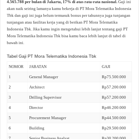
4.565.788 per bulan di Jakarta, 17% di atas rata-rata nasional.
Gaji ini
akan naik seiring lamanya kamu bekerja di PT Mora Telematika Indonesia
Tbk dan gaji ini juga belum termasuk bonus per tahunnya juga tunjangan
tunjangan atau fasilitas kerja yang di berikan PT Mora Telematika
Indonesia Tbk. Jika kamu ingin mengetahui lebih lanjut tentang gaji PT
Mora Telematika Indonesia Tbk bisa kamu baca lebih lanjut di tabel di
bawah ini.
Tabel Gaji PT Mora Telematika Indonesia Tbk
NOMOR
JABATAN
GAJI
1
General Manager
Rp75.500.000
2
Architect
Rp57.200.000
3
Drilling Supervisor
Rp57.200.000
4
Director
Rp46.200.000
5
Procurement Manager
Rp44.500.000
6
Building
Rp29.500.000
7
Senior Business Analyst
Rp30.200.000