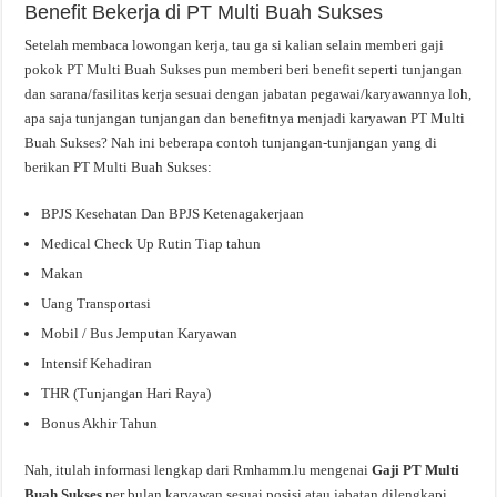
Benefit Bekerja di PT Multi Buah Sukses
Setelah membaca lowongan kerja, tau ga si kalian selain memberi gaji
pokok PT Multi Buah Sukses pun memberi beri benefit seperti tunjangan
dan sarana/fasilitas kerja sesuai dengan jabatan pegawai/karyawannya loh,
apa saja tunjangan tunjangan dan benefitnya menjadi karyawan PT Multi
Buah Sukses? Nah ini beberapa contoh tunjangan-tunjangan yang di
berikan PT Multi Buah Sukses:
BPJS Kesehatan Dan BPJS Ketenagakerjaan
Medical Check Up Rutin Tiap tahun
Makan
Uang Transportasi
Mobil / Bus Jemputan Karyawan
Intensif Kehadiran
THR (Tunjangan Hari Raya)
Bonus Akhir Tahun
Nah, itulah informasi lengkap dari Rmhamm.lu mengenai
Gaji PT Multi
Buah Sukses
per bulan karyawan sesuai posisi atau jabatan dilengkapi