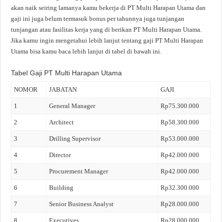
akan naik seiring lamanya kamu bekerja di PT Multi Harapan Utama dan
gaji ini juga belum termasuk bonus per tahunnya juga tunjangan
tunjangan atau fasilitas kerja yang di berikan PT Multi Harapan Utama.
Jika kamu ingin mengetahui lebih lanjut tentang gaji PT Multi Harapan
Utama bisa kamu baca lebih lanjut di tabel di bawah ini.
Tabel Gaji PT Multi Harapan Utama
NOMOR
JABATAN
GAJI
1
General Manager
Rp75.300.000
2
Architect
Rp58.300.000
3
Drilling Supervisor
Rp53.000.000
4
Director
Rp42.000.000
5
Procurement Manager
Rp42.000.000
6
Building
Rp32.300.000
7
Senior Business Analyst
Rp28.000.000
8
Executives
Rp28.000.000