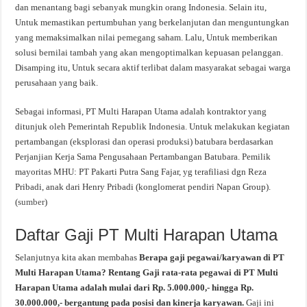
dan menantang bagi sebanyak mungkin orang Indonesia. Selain itu,
Untuk memastikan pertumbuhan yang berkelanjutan dan menguntungkan
yang memaksimalkan nilai pemegang saham. Lalu, Untuk memberikan
solusi bernilai tambah yang akan mengoptimalkan kepuasan pelanggan.
Disamping itu, Untuk secara aktif terlibat dalam masyarakat sebagai warga
perusahaan yang baik.
Sebagai informasi, PT Multi Harapan Utama adalah kontraktor yang
ditunjuk oleh Pemerintah Republik Indonesia. Untuk melakukan kegiatan
pertambangan (eksplorasi dan operasi produksi) batubara berdasarkan
Perjanjian Kerja Sama Pengusahaan Pertambangan Batubara. Pemilik
mayoritas MHU: PT Pakarti Putra Sang Fajar, yg terafiliasi dgn Reza
Pribadi, anak dari Henry Pribadi (konglomerat pendiri Napan Group).
(
sumber
)
Daftar Gaji PT Multi Harapan Utama
Selanjutnya kita akan membahas
Berapa gaji pegawai/karyawan di PT
Multi Harapan Utama? Rentang Gaji rata-rata pegawai di PT Multi
Harapan Utama adalah mulai dari Rp. 5.000.000,- hingga Rp.
30.000.000,- bergantung pada posisi dan kinerja karyawan.
Gaji ini