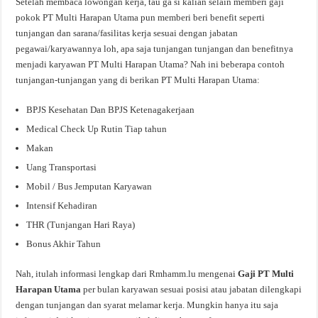
Setelah membaca lowongan kerja, tau ga si kalian selain memberi gaji
pokok PT Multi Harapan Utama pun memberi beri benefit seperti
tunjangan dan sarana/fasilitas kerja sesuai dengan jabatan
pegawai/karyawannya loh, apa saja tunjangan tunjangan dan benefitnya
menjadi karyawan PT Multi Harapan Utama? Nah ini beberapa contoh
tunjangan-tunjangan yang di berikan PT Multi Harapan Utama:
BPJS Kesehatan Dan BPJS Ketenagakerjaan
Medical Check Up Rutin Tiap tahun
Makan
Uang Transportasi
Mobil / Bus Jemputan Karyawan
Intensif Kehadiran
THR (Tunjangan Hari Raya)
Bonus Akhir Tahun
Nah, itulah informasi lengkap dari Rmhamm.lu mengenai
Gaji PT Multi
Harapan Utama
per bulan karyawan sesuai posisi atau jabatan dilengkapi
dengan tunjangan dan syarat melamar kerja. Mungkin hanya itu saja