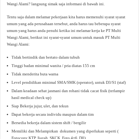
Wangi Alami? langsung simak saja informasi di bawah ini.
Tentu saja dalam melamar pekerjaan kita harus memenuhi syarat syarat
umum yang ada perusahaan tersebut, anda harus tau beberapa syarat
umum yang harus anda penuhi ketika ini melamar kerja ke PT Multi
Wangi Alami, berikut ini syarat-syarat umum untuk masuk PT Multi
Wangi Alami:
Tidak bertindik dan bertato dalam tubuh
Tinggi badan minimal wanita / pria diatas 155 cm
Tidak menderita buta warna
Level pendidikan minimal SMA/SMK (operator), untuk D3/S1 (staf)
Dalam keadaan sehat jasmani dan rohani tidak cacat fisik (terlampir
hasil medical check up)
Siap Bekerja jujur, ulet, dan tekun
Dapat bekerja secara individu maupun dalam tim
Bersedia bekerja dalam sistem shift / bergilir
Memiliki dan Melampirkan dokumen yang diperlukan seperti (
Fotocopy KTP, Ijazah, SKCK, Foto 4×6, Dll)