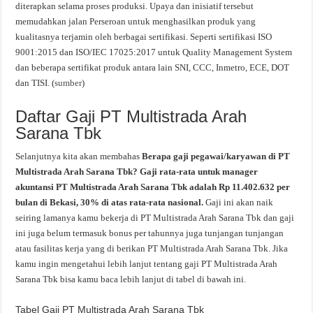
diterapkan selama proses produksi. Upaya dan inisiatif tersebut
memudahkan jalan Perseroan untuk menghasilkan produk yang
kualitasnya terjamin oleh berbagai sertifikasi. Seperti sertifikasi ISO
9001:2015 dan ISO/IEC 17025:2017 untuk Quality Management System
dan beberapa sertifikat produk antara lain SNI, CCC, Inmetro, ECE, DOT
dan TISI. (
sumber
)
Daftar Gaji PT Multistrada Arah
Sarana Tbk
Selanjutnya kita akan membahas
Berapa gaji pegawai/karyawan di PT
Multistrada Arah Sarana Tbk? Gaji rata-rata untuk manager
akuntansi PT Multistrada Arah Sarana Tbk adalah Rp 11.402.632 per
bulan di Bekasi, 30% di atas rata-rata nasional.
Gaji ini akan naik
seiring lamanya kamu bekerja di PT Multistrada Arah Sarana Tbk dan gaji
ini juga belum termasuk bonus per tahunnya juga tunjangan tunjangan
atau fasilitas kerja yang di berikan PT Multistrada Arah Sarana Tbk. Jika
kamu ingin mengetahui lebih lanjut tentang gaji PT Multistrada Arah
Sarana Tbk bisa kamu baca lebih lanjut di tabel di bawah ini.
Tabel Gaji PT Multistrada Arah Sarana Tbk