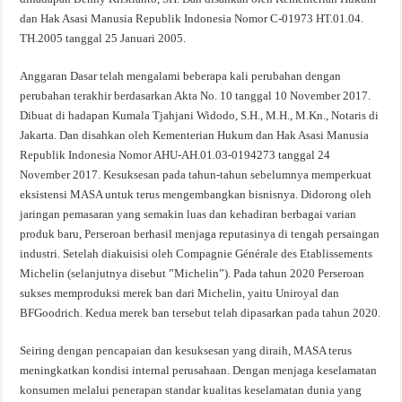
dan Hak Asasi Manusia Republik Indonesia Nomor C-01973 HT.01.04.
TH.2005 tanggal 25 Januari 2005.
Anggaran Dasar telah mengalami beberapa kali perubahan dengan
perubahan terakhir berdasarkan Akta No. 10 tanggal 10 November 2017.
Dibuat di hadapan Kumala Tjahjani Widodo, S.H., M.H., M.Kn., Notaris di
Jakarta. Dan disahkan oleh Kementerian Hukum dan Hak Asasi Manusia
Republik Indonesia Nomor AHU-AH.01.03-0194273 tanggal 24
November 2017. Kesuksesan pada tahun-tahun sebelumnya memperkuat
eksistensi MASA untuk terus mengembangkan bisnisnya. Didorong oleh
jaringan pemasaran yang semakin luas dan kehadiran berbagai varian
produk baru, Perseroan berhasil menjaga reputasinya di tengah persaingan
industri. Setelah diakuisisi oleh Compagnie Générale des Etablissements
Michelin (selanjutnya disebut ”Michelin”). Pada tahun 2020 Perseroan
sukses memproduksi merek ban dari Michelin, yaitu Uniroyal dan
BFGoodrich. Kedua merek ban tersebut telah dipasarkan pada tahun 2020.
Seiring dengan pencapaian dan kesuksesan yang diraih, MASA terus
meningkatkan kondisi internal perusahaan. Dengan menjaga keselamatan
konsumen melalui penerapan standar kualitas keselamatan dunia yang