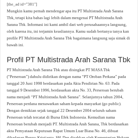
[the_ad id=”381″]
Mungkin kamu pernah mendengar apa itu PT Multistrada Arah Sarana
Tbk, tetapi kita bahas lagi lebih dalam mengenai PT Multistrada Arah
Sarana Tbk. Informasi ini kami ambil dari web perusahaannya langsung,
oleh karena itu, ini terjamin keasliannya. Kamu sudah bertanya tanya kan
profile PT Multistrada Arah Sarana Tbk bagaimana langsung saja simak di
bawah ini.
Profil PT Multistrada Arah Sarana Tbk
PT Multistrada Arah Sarana Tbk atau disingkat PT MASA Tbk
(“Perseroan”) dahulu didirikan dengan nama “PT Oroban Perkasa” pada
tanggal 20 Juni 1998 berdasarkan pada Akta Pendirian No. 63. Pada
tanggal 9 Desember 1996, berdasarkan akta No. 33, Perseroan berubah
nama menjadi “PT Multistrada Arah Sarana”. Selanjutnya tahun 2004,
Perseroan perdana menawarkan saham kepada masyarkat (go public).
Dengan demikian sejak tanggal 22 Desember 2004 seluruh saham
Perseroan telah tercatat di Bursa Efek Indonesia. Kemudian nama
Perseroan berubah menjadi PT. Multistrada Arah Sarana, Tbk berdasarkan
akta Pernyataan Keputusan Rapat Umum Luar Biasa No. 46, dibuat
dihadapan Benny Kristianto, SH. Dan disahkan oleh Kementerian Hukum