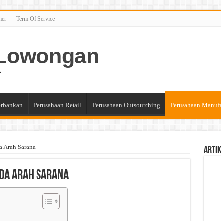
mer
Term Of Service
n Lowongan
e
erbankan
Perusahaan Retail
Perusahaan Outsourching
Perusahaan Manuf
a Arah Sarana
Artik
ada Arah Sarana