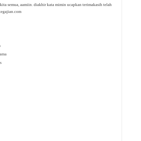
kita semua, aamiin. diakhir kata mimin ucapkan terimakasih telah
tegajian.com
a
tama
s