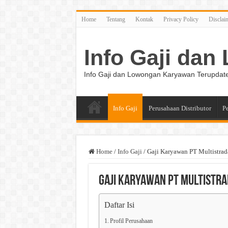
Home
Tentang
Kontak
Privacy Policy
Disclai
Info Gaji da
Info Gaji dan Lowongan Karyawan Terupdat
Info Gaji
Perusahaan Distributor
P
Home
/
Info Gaji
/
Gaji Karyawan PT Multistrad
Gaji Karyawan PT Multistr
Daftar Isi
Profil Perusahaan