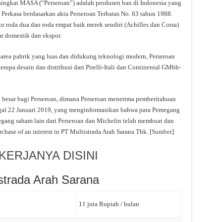
singkat MASA (“Perseroan”) adalah produsen ban di Indonesia yang
erkasa berdasarkan akta Perseroan Terbatas No. 63 tahun 1988.
 roda dua dan roda empat baik merek sendiri (Achilles dan Corsa)
r domestik dan ekspor.
area pabrik yang luas dan didukung teknologi modern, Perseroan
upa desain dan distribusi dari Pirelli-Itali dan Continental GMbh-
esar bagi Perseroan, dimana Perseroan menerima pemberitahuan
gal 22 Januari 2019, yang menginformasikan bahwa para Pemegang
ang saham lain dari Perseroan dan Michelin telah membuat dan
hase of an interest in PT Multistrada Arah Sarana Tbk. [
Sumber
]
ERJANYA DISINI
strada Arah Sarana
11 juta Rupiah / bulan