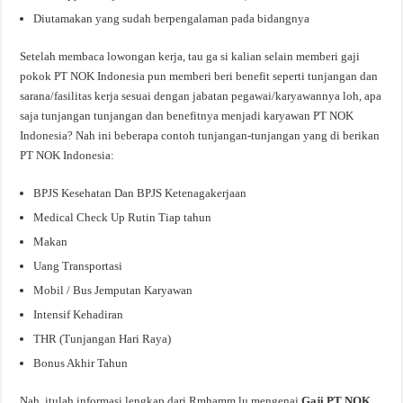
Diutamakan yang sudah berpengalaman pada bidangnya
Setelah membaca lowongan kerja, tau ga si kalian selain memberi gaji
pokok PT NOK Indonesia pun memberi beri benefit seperti tunjangan dan
sarana/fasilitas kerja sesuai dengan jabatan pegawai/karyawannya loh, apa
saja tunjangan tunjangan dan benefitnya menjadi karyawan PT NOK
Indonesia? Nah ini beberapa contoh tunjangan-tunjangan yang di berikan
PT NOK Indonesia:
BPJS Kesehatan Dan BPJS Ketenagakerjaan
Medical Check Up Rutin Tiap tahun
Makan
Uang Transportasi
Mobil / Bus Jemputan Karyawan
Intensif Kehadiran
THR (Tunjangan Hari Raya)
Bonus Akhir Tahun
Nah, itulah informasi lengkap dari Rmhamm.lu mengenai
Gaji PT NOK