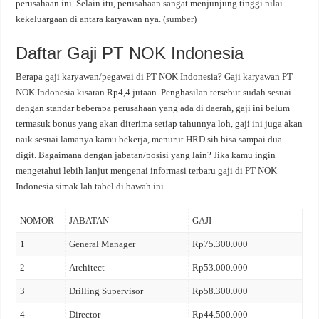
perusahaan ini. Selain itu, perusahaan sangat menjunjung tinggi nilai
kekeluargaan di antara karyawan nya. (
sumber
)
Daftar Gaji PT NOK Indonesia
Berapa gaji karyawan/pegawai di PT NOK Indonesia? Gaji karyawan PT
NOK Indonesia kisaran Rp4,4 jutaan. Penghasilan tersebut sudah sesuai
dengan standar beberapa perusahaan yang ada di daerah, gaji ini belum
termasuk bonus yang akan diterima setiap tahunnya loh, gaji ini juga akan
naik sesuai lamanya kamu bekerja, menurut HRD sih bisa sampai dua
digit. Bagaimana dengan jabatan/posisi yang lain? Jika kamu ingin
mengetahui lebih lanjut mengenai informasi terbaru gaji di PT NOK
Indonesia simak lah tabel di bawah ini.
NOMOR
JABATAN
GAJI
1
General Manager
Rp75.300.000
2
Architect
Rp53.000.000
3
Drilling Supervisor
Rp58.300.000
4
Director
Rp44.500.000