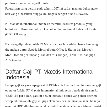
produsen ban terpercaya di dunia.
Perusahaan yang berdiri pada tahun 1967 ini sudah memproduksi merek
ban yang dipasarkan hingga 180 negara dengan brand MAXXIS.
PT Maxxis International Indonesia memiliki fasilitas produksi yang
berlokasi di Kawasan Industri Greenland International Industrial Center
(GIIC) Cikarang.
Ban yang diproduksi oleh PT Maxxis antara lain adalah ban – ban yang
digunakan untuk Sepeda Motor (Sport, Offroad, Skuter dan Moped),
Mobil (Mobil penumpang, Van dan truk Ringan), Truk, Bus, dan juga
ATV. (
sumber
)
Daftar Gaji PT Maxxis International
Indonesia
Berapa gaji karyawan/pegawai di PT Maxxis International Indonesia? gaji
operator forklip PT Maxxis International Indonesia berada di kisaran Rp
4.620.158 per bulan, gaji ini belum termasuk bonus yang akan diterima
setiap tahunnya loh, gaji ini juga akan naik sesuai lamanya kamu bekerja,
menurut HRD sih bisa sampai dua digit. Bagaimana dengan jabatan/posisi