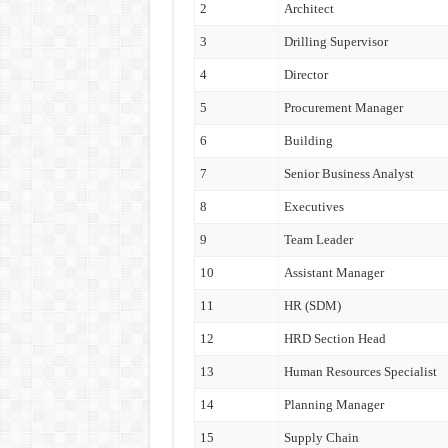
2
Architect
3
Drilling Supervisor
4
Director
5
Procurement Manager
6
Building
7
Senior Business Analyst
8
Executives
9
Team Leader
10
Assistant Manager
11
HR (SDM)
12
HRD Section Head
13
Human Resources Specialist
14
Planning Manager
15
Supply Chain