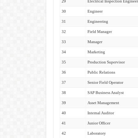
29
Electrical Inspection Engineer
30
Engineer
31
Engineering
32
Field Manager
33
Manager
34
Marketing
35
Production Supervisor
36
Public Relations
37
Senior Field Operator
38
SAP Business Analyst
39
Asset Management
40
Internal Auditor
41
Junior Officer
42
Laboratory