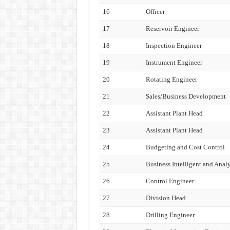
16
Officer
17
Reservoir Engineer
18
Inspection Engineer
19
Instrument Engineer
20
Rotating Engineer
21
Sales/Business Development
22
Assistant Plant Head
23
Assistant Plant Head
24
Budgeting and Cost Control
25
Business Intelligent and Analy
26
Control Engineer
27
Division Head
28
Drilling Engineer