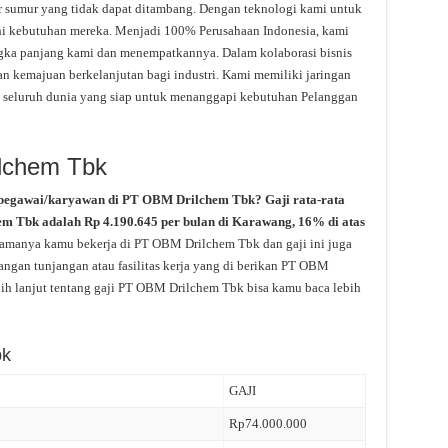
r sumur yang tidak dapat ditambang. Dengan teknologi kami untuk
i kebutuhan mereka. Menjadi 100% Perusahaan Indonesia, kami
ngka panjang kami dan menempatkannya. Dalam kolaborasi bisnis
n kemajuan berkelanjutan bagi industri. Kami memiliki jaringan
 di seluruh dunia yang siap untuk menanggapi kebutuhan Pelanggan
ilchem Tbk
 pegawai/karyawan di PT OBM Drilchem Tbk? Gaji rata-rata
em Tbk adalah Rp 4.190.645 per bulan di Karawang, 16% di atas
g lamanya kamu bekerja di PT OBM Drilchem Tbk dan gaji ini juga
angan tunjangan atau fasilitas kerja yang di berikan PT OBM
ih lanjut tentang gaji PT OBM Drilchem Tbk bisa kamu baca lebih
bk
GAJI
Rp74.000.000