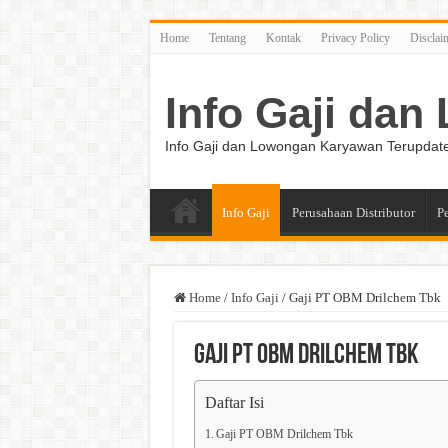
Home
Tentang
Kontak
Privacy Policy
Disclai
Info Gaji da
Info Gaji dan Lowongan Karyawan Terupdat
Info Gaji
Perusahaan Distributor
P
Home
/
Info Gaji
/
Gaji PT OBM Drilchem Tbk
Gaji PT OBM Drilchem Tbk
Daftar Isi
Gaji PT OBM Drilchem Tbk