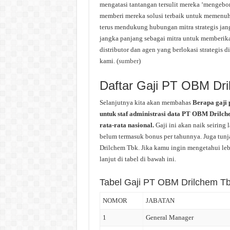
mengatasi tantangan tersulit mereka ‘mengebo
memberi mereka solusi terbaik untuk memenuh
terus mendukung hubungan mitra strategis ja
jangka panjang sebagai mitra untuk memberika
distributor dan agen yang berlokasi strategis
kami. (
sumber
)
Daftar Gaji PT OBM Dr
Selanjutnya kita akan membahas
Berapa gaji
untuk staf administrasi data PT OBM Drilch
rata-rata nasional.
Gaji ini akan naik seirin
belum termasuk bonus per tahunnya. Juga tunj
Drilchem Tbk. Jika kamu ingin mengetahui leb
lanjut di tabel di bawah ini.
Tabel Gaji PT OBM Drilchem T
NOMOR
JABATAN
1
General Manager