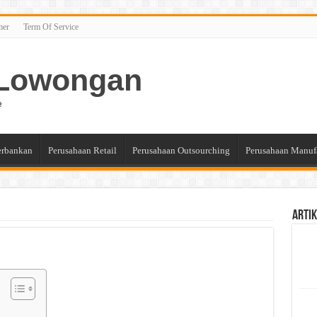
mer
Term Of Service
n Lowongan
e
erbankan
Perusahaan Retail
Perusahaan Outsourching
Perusahaan Manuf
Artik