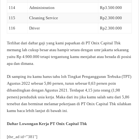
114
Administration
Rp3.500.000
115
Cleaning Service
Rp2.300.000
116
Driver
Rp2.300.000
Terlihat dari daftar gaji yang kami paparkan di PT Onix Capital Tbk
memang lah cukup besar atau hampir setara dengan umr jakarta sekarang
yaitu Rp 4.900.000 tetapi tergantung kamu menjabat atau berada di posisi
apa dan dimana.
Di samping itu kamu harus tahu loh Tingkat Pengangguran Terbuka (TPT)
Agustus 2022 sebesar 5,86 persen, turun sebesar 0,63 persen poin
dibandingkan dengan Agustus 2021. Terdapat 4,15 juta orang (1,98
persen) penduduk usia kerja. Maka dari itu jika kamu salah satu dari 5,86
tersebut dan berminat melamar pekerjaan di PT Onix Capital Tbk silahkan
kamu baca lebih lanjut di bawah ini.
Daftar Lowongan Kerja PT Onix Capital Tbk
[the_ad id=”381″]