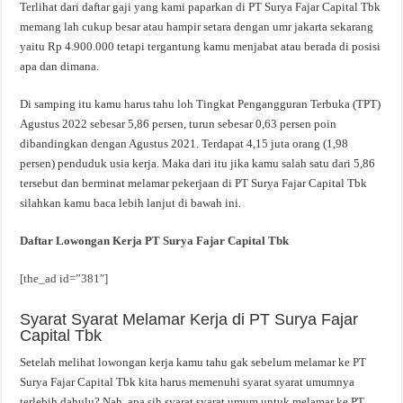
Terlihat dari daftar gaji yang kami paparkan di PT Surya Fajar Capital Tbk
memang lah cukup besar atau hampir setara dengan umr jakarta sekarang
yaitu Rp 4.900.000 tetapi tergantung kamu menjabat atau berada di posisi
apa dan dimana.
Di samping itu kamu harus tahu loh Tingkat Pengangguran Terbuka (TPT)
Agustus 2022 sebesar 5,86 persen, turun sebesar 0,63 persen poin
dibandingkan dengan Agustus 2021. Terdapat 4,15 juta orang (1,98
persen) penduduk usia kerja. Maka dari itu jika kamu salah satu dari 5,86
tersebut dan berminat melamar pekerjaan di PT Surya Fajar Capital Tbk
silahkan kamu baca lebih lanjut di bawah ini.
Daftar Lowongan Kerja PT Surya Fajar Capital Tbk
[the_ad id=”381″]
Syarat Syarat Melamar Kerja di PT Surya Fajar
Capital Tbk
Setelah melihat lowongan kerja kamu tahu gak sebelum melamar ke PT
Surya Fajar Capital Tbk kita harus memenuhi syarat syarat umumnya
terlebih dahulu? Nah, apa sih syarat syarat umum untuk melamar ke PT