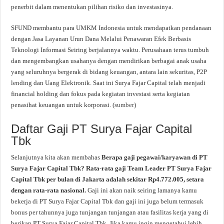
penerbit dalam menentukan pilihan risiko dan investasinya.
SFUND membantu para UMKM Indonesia untuk mendapatkan pendanaan
dengan Jasa Layanan Urun Dana Melalui Penawaran Efek Berbasis
Teknologi Informasi Seiring berjalannya waktu. Perusahaan terus tumbuh
dan mengembangkan usahanya dengan mendirikan berbagai anak usaha
yang seluruhnya bergerak di bidang keuangan, antara lain sekuritas, P2P
lending dan Uang Elektronik. Saat ini Surya Fajar Capital telah menjadi
financial holding dan fokus pada kegiatan investasi serta kegiatan
penasihat keuangan untuk korporasi. (
sumber
)
Daftar Gaji PT Surya Fajar Capital
Tbk
Selanjutnya kita akan membahas
Berapa gaji pegawai/karyawan di PT
Surya Fajar Capital Tbk? Rata-rata gaji Team Leader PT Surya Fajar
Capital Tbk per bulan di Jakarta adalah sekitar Rp4.772.005, setara
dengan rata-rata nasional.
Gaji ini akan naik seiring lamanya kamu
bekerja di PT Surya Fajar Capital Tbk dan gaji ini juga belum termasuk
bonus per tahunnya juga tunjangan tunjangan atau fasilitas kerja yang di
berikan PT Surya Fajar Capital Tbk. Jika kamu ingin mengetahui lebih