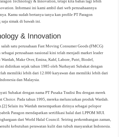
agon Technology & Innovation, tetapi kita bahas lagi lebih
vation. Informasi ini kami ambil dari web perusahaannya
annya. Kamu sudah bertanya tanya kan profile PT Paragon
saja simak di bawah ini.
ology & Innovation
h salah satu perusahaan Fast Moving Consumer Goods (FMCG)
 sebagai perusahaan nasional kini telah menjadi market leader
Wardah, Make Over, Emina, Kahf, Labore, Putri, Biodef,
n ini didirikan sejak tahun 1985 oleh Nurhayati Subakat dengan
elah memiliki lebih dari 12.000 karyawan dan memiliki lebih dari
 Indonesia dan Malaysia.
ayati Subakat dengan nama PT Pusaka Tradisi Ibu dengan merek
est Choice. Pada tahun 1995, mereka meluncurkan produk Wardah.
n.[2] Selain itu Wardah menempatkan dirinya sebagai pelopor
 pabrik Paragon mendapatkan sertifikasi halal dari LPPOM MUI.
ghargaan dari World Halal Council. Seiring perkembangan zaman,
menuhi kebutuhan perawatan kulit dan tubuh masyarakat Indonesia.