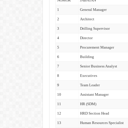
NOMOR
JABATAN
1
General Manager
2
Architect
3
Drilling Supervisor
4
Director
5
Procurement Manager
6
Building
7
Senior Business Analyst
8
Executives
9
Team Leader
10
Assistant Manager
11
HR (SDM)
12
HRD Section Head
13
Human Resources Specialist