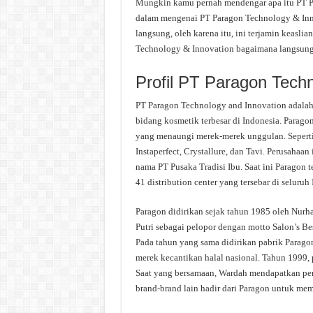
Mungkin kamu pernah mendengar apa itu PT Par
dalam mengenai PT Paragon Technology & Inno
langsung, oleh karena itu, ini terjamin keasli
Technology & Innovation bagaimana langsung 
Profil PT Paragon Techn
PT Paragon Technology and Innovation adala
bidang kosmetik terbesar di Indonesia. Paragon
yang menaungi merek-merek unggulan. Seperti 
Instaperfect, Crystallure, dan Tavi. Perusahaa
nama PT Pusaka Tradisi Ibu. Saat ini Paragon t
41 distribution center yang tersebar di seluruh
Paragon didirikan sejak tahun 1985 oleh Nurh
Putri sebagai pelopor dengan motto Salon’s B
Pada tahun yang sama didirikan pabrik Parago
merek kecantikan halal nasional. Tahun 1999,
Saat yang bersamaan, Wardah mendapatkan pen
brand-brand lain hadir dari Paragon untuk me