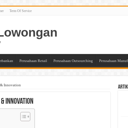
mer
Term Of Service
n Lowongan
e
erbankan
Perusahaan Retail
Perusahaan Outsourching
Perusahaan Manuf
 & Innovation
Artik
 & Innovation