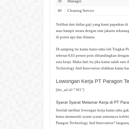
39
Manager
40
Cleaning Service
Terlihat dari daftar gaji yang kami paparkan
atau hampir setara dengan umr jakarta sekaran
di posisi apa dan dimana.
Di samping itu kamu harus tahu loh Tingkat P
sebesar 0,63 persen poin dibandingkan dengan
usia kerja. Maka dari itu jika kamu salah satu
Technology And Innovation silahkan kamu baca
Lowongan Kerja PT Paragon Te
[the_ad id=”381″]
Syarat Syarat Melamar Kerja di PT Par
Setelah melihat lowongan kerja kamu tahu ga
harus memenuhi syarat syarat umumnya terlebi
Paragon Technology And Innovation? langsung 