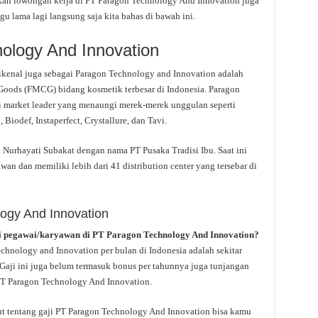
ikan lowongan kerja di PT Paragon Technology And Innovation juga
gu lama lagi langsung saja kita bahas di bawah ini.
nology And Innovation
ikenal juga sebagai Paragon Technology and Innovation adalah
Goods (FMCG) bidang kosmetik terbesar di Indonesia. Paragon
di market leader yang menaungi merek-merek unggulan seperti
Biodef, Instaperfect, Crystallure, dan Tavi.
h Nurhayati Subakat dengan nama PT Pusaka Tradisi Ibu. Saat ini
wan dan memiliki lebih dari 41 distribution center yang tersebar di
ogy And Innovation
i pegawai/karyawan di PT Paragon Technology And Innovation?
echnology and Innovation per bulan di Indonesia adalah sekitar
. Gaji ini juga belum termasuk bonus per tahunnya juga tunjangan
n PT Paragon Technology And Innovation.
ut tentang gaji PT Paragon Technology And Innovation bisa kamu