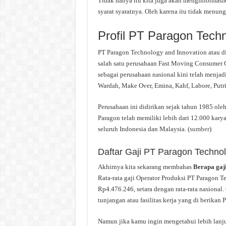
Tidak hanya itu kita juga akan menginformas
syarat syaratnya. Oleh karena itu tidak menung
Profil PT Paragon Tech
PT Paragon Technology and Innovation atau d
salah satu perusahaan Fast Moving Consumer 
sebagai perusahaan nasional kini telah menja
Wardah, Make Over, Emina, Kahf, Labore, Putri, 
Perusahaan ini didirikan sejak tahun 1985 ole
Paragon telah memiliki lebih dari 12.000 karya
seluruh Indonesia dan Malaysia. (
sumber
)
Daftar Gaji PT Paragon Technol
Akhirnya kita sekarang membahas
Berapa gaj
Rata-rata gaji Operator Produksi PT Paragon T
Rp4.476.246, setara dengan rata-rata nasional
tunjangan atau fasilitas kerja yang di berika
Namun jika kamu ingin mengetahui lebih lanj