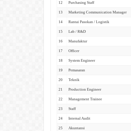
12
Purchasing Staff
13
Marketing Communication Manager
14
Rantai Pasokan / Logistik
15
Lab / R&D
16
Manufaktur
17
Officer
18
System Engineer
19
Pemasaran
20
Teknik
21
Production Engineer
22
Management Trainee
23
Staff
24
Internal Audit
25
Akuntansi