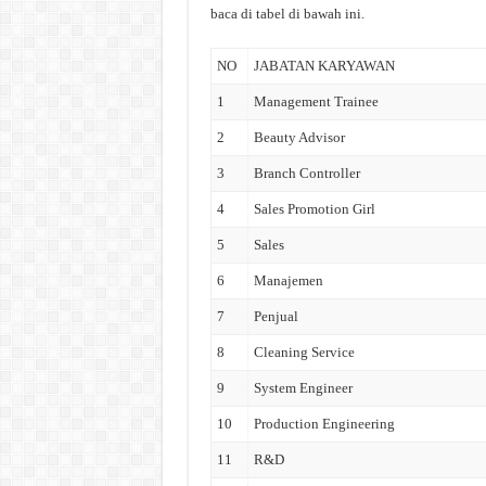
baca di tabel di bawah ini.
NO
JABATAN KARYAWAN
1
Management Trainee
2
Beauty Advisor
3
Branch Controller
4
Sales Promotion Girl
5
Sales
6
Manajemen
7
Penjual
8
Cleaning Service
9
System Engineer
10
Production Engineering
11
R&D