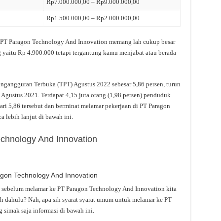
Rp7.000.000,00 – Rp9.000.000,00
Rp1.500.000,00 – Rp2.000.000,00
 di PT Paragon Technology And Innovation memang lah cukup besar
g yaitu Rp 4.900.000 tetapi tergantung kamu menjabat atau berada
engangguran Terbuka (TPT) Agustus 2022 sebesar 5,86 persen, turun
 Agustus 2021. Terdapat 4,15 juta orang (1,98 persen) penduduk
 dari 5,86 tersebut dan berminat melamar pekerjaan di PT Paragon
 lebih lanjut di bawah ini.
chnology And Innovation
agon Technology And Innovation
k sebelum melamar ke PT Paragon Technology And Innovation kita
h dahulu? Nah, apa sih syarat syarat umum untuk melamar ke PT
simak saja informasi di bawah ini.