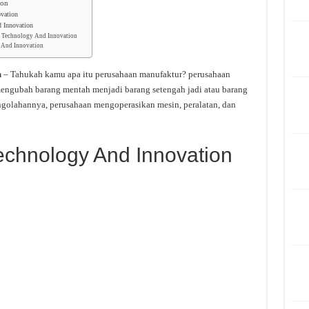
ion
vation
 Innovation
on Technology And Innovation
y And Innovation
n
– Tahukah kamu apa itu perusahaan manufaktur? perusahaan
engubah barang mentah menjadi barang setengah jadi atau barang
engolahannya, perusahaan mengoperasikan mesin, peralatan, dan
echnology And Innovation