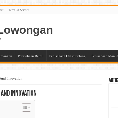
mer
Term Of Service
n Lowongan
e
erbankan
Perusahaan Retail
Perusahaan Outsourching
Perusahaan Manuf
 And Innovation
Artik
 And Innovation