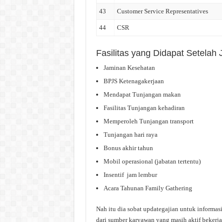
43
Customer Service Representatives
44
CSR
Fasilitas yang Didapat Setelah 
Jaminan Kesehatan
BPJS Ketenagakerjaan
Mendapat Tunjangan makan
Fasilitas Tunjangan kehadiran
Memperoleh Tunjangan transport
Tunjangan hari raya
Bonus akhir tahun
Mobil operasional (jabatan tertentu)
Insentif jam lembur
Acara Tahunan Family Gathering
Nah itu dia sobat updategajian untuk informas
dari sumber karyawan yang masih aktif bekerja