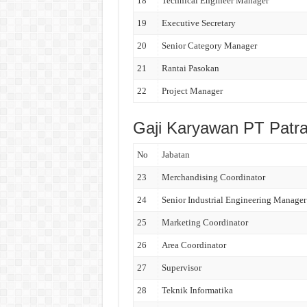
18
Technical Engineer Manager
19
Executive Secretary
20
Senior Category Manager
21
Rantai Pasokan
22
Project Manager
Gaji Karyawan PT Patra 
No
Jabatan
23
Merchandising Coordinator
24
Senior Industrial Engineering Manager
25
Marketing Coordinator
26
Area Coordinator
27
Supervisor
28
Teknik Informatika