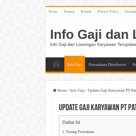
Home
Tentang
Kontak
Privacy Policy
Disclai
Info Gaji da
Info Gaji dan Lowongan Karyawan Terupdat
Info Gaji
Perusahaan Distributor
P
Home
/
Info Gaji
/
Update Gaji Karyawan PT Pat
Update Gaji Karyawan PT Pat
Daftar Isi
Tentang Perusahaan