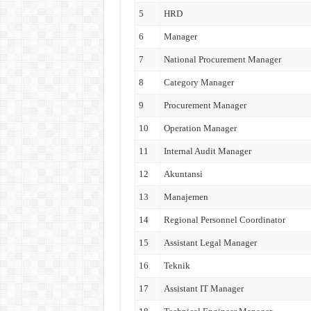
5
HRD
6
Manager
7
National Procurement Manager
8
Category Manager
9
Procurement Manager
10
Operation Manager
11
Internal Audit Manager
12
Akuntansi
13
Manajemen
14
Regional Personnel Coordinator
15
Assistant Legal Manager
16
Teknik
17
Assistant IT Manager