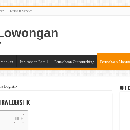
mer
Term Of Service
n Lowongan
e
erbankan
Perusahaan Retail
Perusahaan Outsourching
Perusahaan Manuf
ra Logistik
Artik
ra Logistik