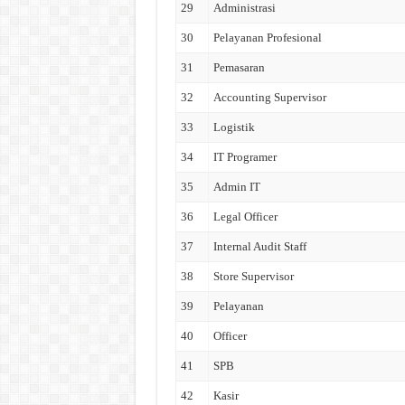
29
Administrasi
30
Pelayanan Profesional
31
Pemasaran
32
Accounting Supervisor
33
Logistik
34
IT Programer
35
Admin IT
36
Legal Officer
37
Internal Audit Staff
38
Store Supervisor
39
Pelayanan
40
Officer
41
SPB
42
Kasir