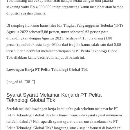
Tbk memang lah cukup besar atau hampir setara dengan umr jakarta
sekarang yaitu Rp 4.900.000 tetapi tergantung kamu menjabat atau berada
di posisi apa dan dimana.
Di samping itu kamu harus tahu loh Tingkat Pengangguran Terbuka (TPT)
Agustus 2022 sebesar 5,86 persen, turun sebesar 0,63 persen poin
dibandingkan dengan Agustus 2021. Terdapat 4,15 juta orang (1,98
persen) penduduk usia kerja. Maka dari itu jika kamu salah satu dari 5,86
tersebut dan berminat melamar pekerjaan di PT Pelita Teknologi Global
Tbk silahkan kamu baca lebih lanjut di bawah ini.
Lowongan Kerja PT Pelita Teknologi Global Tbk
[the_ad id=”381″]
Syarat Syarat Melamar Kerja di PT Pelita
Teknologi Global Tbk
Setelah melihat lowongan kerja kamu tahu gak sebelum melamar ke PT
Pelita Teknologi Global Tbk kita harus memenuhi syarat syarat umumnya
terlebih dahulu? Nah, apa sih syarat syarat umum untuk melamar ke PT
Pelita Teknologi Global Tbk? langsung simak saja informasi di bawah ini.