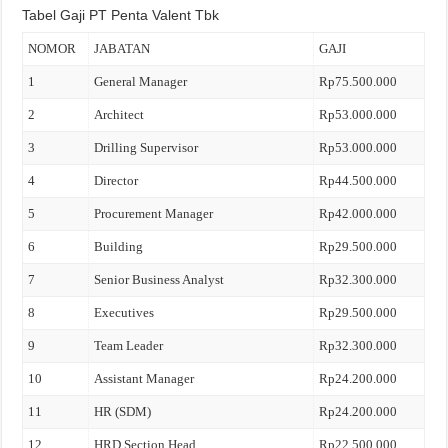
Tabel Gaji PT Penta Valent Tbk
NOMOR
JABATAN
GAJI
1
General Manager
Rp75.500.000
2
Architect
Rp53.000.000
3
Drilling Supervisor
Rp53.000.000
4
Director
Rp44.500.000
5
Procurement Manager
Rp42.000.000
6
Building
Rp29.500.000
7
Senior Business Analyst
Rp32.300.000
8
Executives
Rp29.500.000
9
Team Leader
Rp32.300.000
10
Assistant Manager
Rp24.200.000
11
HR (SDM)
Rp24.200.000
12
HRD Section Head
Rp22.500.000