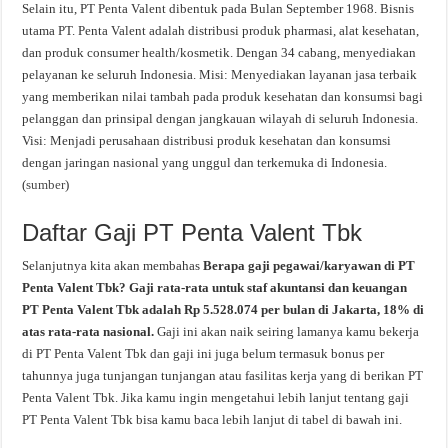
Selain itu, PT Penta Valent dibentuk pada Bulan September 1968. Bisnis
utama PT. Penta Valent adalah distribusi produk pharmasi, alat kesehatan,
dan produk consumer health/kosmetik. Dengan 34 cabang, menyediakan
pelayanan ke seluruh Indonesia. Misi: Menyediakan layanan jasa terbaik
yang memberikan nilai tambah pada produk kesehatan dan konsumsi bagi
pelanggan dan prinsipal dengan jangkauan wilayah di seluruh Indonesia.
Visi: Menjadi perusahaan distribusi produk kesehatan dan konsumsi
dengan jaringan nasional yang unggul dan terkemuka di Indonesia.
(
sumber
)
Daftar Gaji PT Penta Valent Tbk
Selanjutnya kita akan membahas
Berapa gaji pegawai/karyawan di PT
Penta Valent Tbk? Gaji rata-rata untuk staf akuntansi dan keuangan
PT Penta Valent Tbk adalah Rp 5.528.074 per bulan di Jakarta, 18% di
atas rata-rata nasional.
Gaji ini akan naik seiring lamanya kamu bekerja
di PT Penta Valent Tbk dan gaji ini juga belum termasuk bonus per
tahunnya juga tunjangan tunjangan atau fasilitas kerja yang di berikan PT
Penta Valent Tbk. Jika kamu ingin mengetahui lebih lanjut tentang gaji
PT Penta Valent Tbk bisa kamu baca lebih lanjut di tabel di bawah ini.