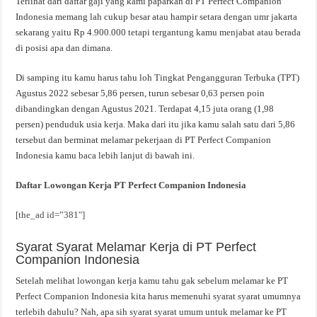
Terlihat dari daftar gaji yang kami paparkan di PT Perfect Companion
Indonesia memang lah cukup besar atau hampir setara dengan umr jakarta
sekarang yaitu Rp 4.900.000 tetapi tergantung kamu menjabat atau berada
di posisi apa dan dimana.
Di samping itu kamu harus tahu loh Tingkat Pengangguran Terbuka (TPT)
Agustus 2022 sebesar 5,86 persen, turun sebesar 0,63 persen poin
dibandingkan dengan Agustus 2021. Terdapat 4,15 juta orang (1,98
persen) penduduk usia kerja. Maka dari itu jika kamu salah satu dari 5,86
tersebut dan berminat melamar pekerjaan di PT Perfect Companion
Indonesia kamu baca lebih lanjut di bawah ini.
Daftar Lowongan Kerja PT Perfect Companion Indonesia
[the_ad id=”381″]
Syarat Syarat Melamar Kerja di PT Perfect
Companion Indonesia
Setelah melihat lowongan kerja kamu tahu gak sebelum melamar ke PT
Perfect Companion Indonesia kita harus memenuhi syarat syarat umumnya
terlebih dahulu? Nah, apa sih syarat syarat umum untuk melamar ke PT