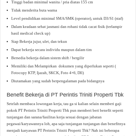
Tinggi badan minimal wanita / pria diatas 155 cm
Tidak menderita buta warna
Level pendidikan minimal SMA/SMK (operator), untuk D3/S1 (staf)
Dalam keadaan sehat jasmani dan rohani tidak cacat fisik (terlampir
hasil medical check up)
Siap Bekerja jujur, ulet, dan tekun
Dapat bekerja secara individu maupun dalam tim
Bersedia bekerja dalam sistem shift / bergilir
Memiliki dan Melampirkan dokumen yang diperlukan seperti (
Fotocopy KTP, Ijazah, SKCK, Foto 4×6, Dll)
Diutamakan yang sudah berpengalaman pada bidangnya
Benefit Bekerja di PT Perintis Triniti Properti Tbk
Setelah membaca lowongan kerja, tau ga si kalian selain memberi gaji
pokok PT Perintis Triniti Properti Tbk pun memberi beri benefit seperti
tunjangan dan sarana/fasilitas kerja sesuai dengan jabatan
pegawai/karyawannya loh, apa saja tunjangan tunjangan dan benefitnya
menjadi karyawan PT Perintis Triniti Properti Tbk? Nah ini beberapa