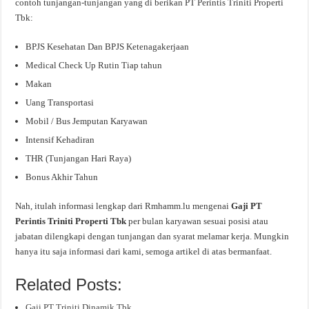
contoh tunjangan-tunjangan yang di berikan PT Perintis Triniti Properti
Tbk:
BPJS Kesehatan Dan BPJS Ketenagakerjaan
Medical Check Up Rutin Tiap tahun
Makan
Uang Transportasi
Mobil / Bus Jemputan Karyawan
Intensif Kehadiran
THR (Tunjangan Hari Raya)
Bonus Akhir Tahun
Nah, itulah informasi lengkap dari Rmhamm.lu mengenai
Gaji PT
Perintis Triniti Properti Tbk
per bulan karyawan sesuai posisi atau
jabatan dilengkapi dengan tunjangan dan syarat melamar kerja. Mungkin
hanya itu saja informasi dari kami, semoga artikel di atas bermanfaat.
Related Posts:
Gaji PT Triniti Dinamik Tbk