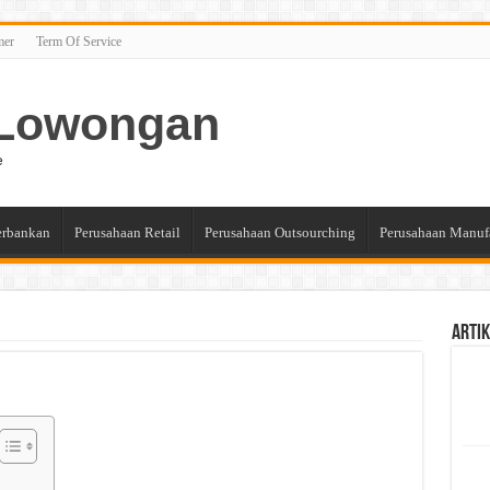
mer
Term Of Service
n Lowongan
e
erbankan
Perusahaan Retail
Perusahaan Outsourching
Perusahaan Manuf
Artik