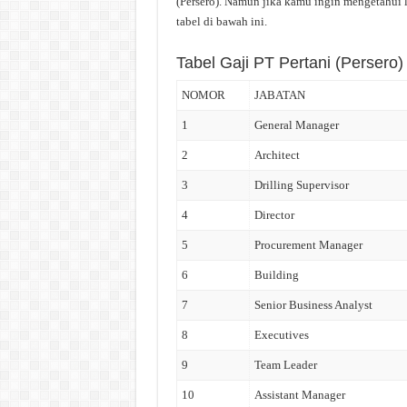
(Persero). Namun jika kamu ingin mengetahui le
tabel di bawah ini.
Tabel Gaji PT Pertani (Persero)
NOMOR
JABATAN
1
General Manager
2
Architect
3
Drilling Supervisor
4
Director
5
Procurement Manager
6
Building
7
Senior Business Analyst
8
Executives
9
Team Leader
10
Assistant Manager