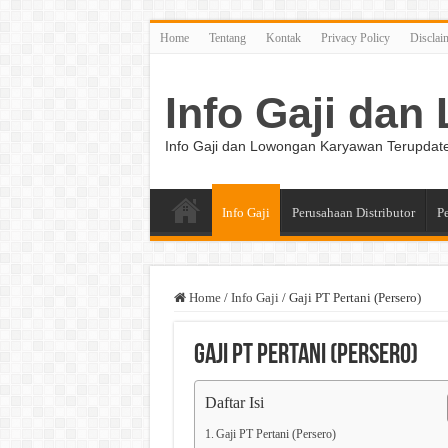
Home
Tentang
Kontak
Privacy Policy
Disclai
Info Gaji da
Info Gaji dan Lowongan Karyawan Terupdat
Info Gaji
Perusahaan Distributor
P
Home
/
Info Gaji
/
Gaji PT Pertani (Persero)
Gaji PT Pertani (Persero)
Daftar Isi
Gaji PT Pertani (Persero)