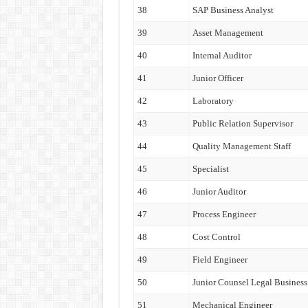
38
SAP Business Analyst
39
Asset Management
40
Internal Auditor
41
Junior Officer
42
Laboratory
43
Public Relation Supervisor
44
Quality Management Staff
45
Specialist
46
Junior Auditor
47
Process Engineer
48
Cost Control
49
Field Engineer
50
Junior Counsel Legal Busines
51
Mechanical Engineer