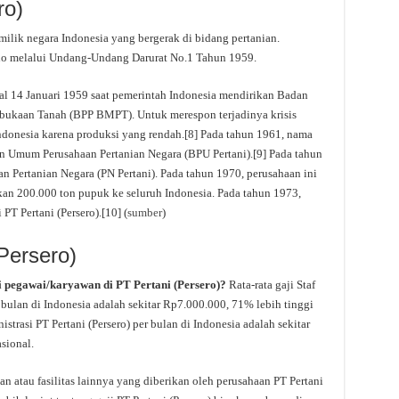
ro)
milik negara Indonesia yang bergerak di bidang pertanian.
rno melalui Undang-Undang Darurat No.1 Tahun 1959.
al 14 Januari 1959 saat pemerintah Indonesia mendirikan Badan
ukaan Tanah (BPP BMPT). Untuk merespon terjadinya krisis
ndonesia karena produksi yang rendah.[8] Pada tahun 1961, nama
n Umum Perusahaan Pertanian Negara (BPU Pertani).[9] Pada tahun
n Pertanian Negara (PN Pertani). Pada tahun 1970, perusahaan ini
kan 200.000 ton pupuk ke seluruh Indonesia. Pada tahun 1973,
PT Pertani (Persero).[10] (
sumber
)
(Persero)
i pegawai/karyawan di PT Pertani (Persero)?
Rata-rata gaji Staf
 bulan di Indonesia adalah sekitar Rp7.000.000, 71% lebih tinggi
nistrasi PT Pertani (Persero) per bulan di Indonesia adalah sekitar
sional.
n atau fasilitas lainnya yang diberikan oleh perusahaan PT Pertani