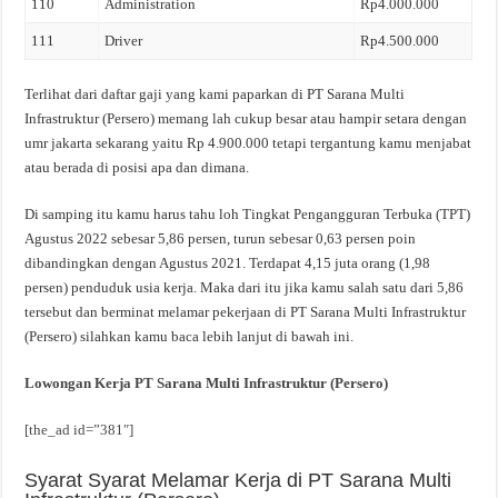
110
Administration
Rp4.000.000
111
Driver
Rp4.500.000
Terlihat dari daftar gaji yang kami paparkan di PT Sarana Multi
Infrastruktur (Persero) memang lah cukup besar atau hampir setara dengan
umr jakarta sekarang yaitu Rp 4.900.000 tetapi tergantung kamu menjabat
atau berada di posisi apa dan dimana.
Di samping itu kamu harus tahu loh Tingkat Pengangguran Terbuka (TPT)
Agustus 2022 sebesar 5,86 persen, turun sebesar 0,63 persen poin
dibandingkan dengan Agustus 2021. Terdapat 4,15 juta orang (1,98
persen) penduduk usia kerja. Maka dari itu jika kamu salah satu dari 5,86
tersebut dan berminat melamar pekerjaan di PT Sarana Multi Infrastruktur
(Persero) silahkan kamu baca lebih lanjut di bawah ini.
Lowongan Kerja PT Sarana Multi Infrastruktur (Persero)
[the_ad id=”381″]
Syarat Syarat Melamar Kerja di PT Sarana Multi