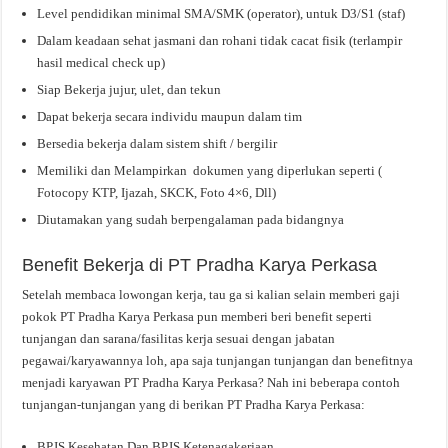
Level pendidikan minimal SMA/SMK (operator), untuk D3/S1 (staf)
Dalam keadaan sehat jasmani dan rohani tidak cacat fisik (terlampir
hasil medical check up)
Siap Bekerja jujur, ulet, dan tekun
Dapat bekerja secara individu maupun dalam tim
Bersedia bekerja dalam sistem shift / bergilir
Memiliki dan Melampirkan dokumen yang diperlukan seperti (
Fotocopy KTP, Ijazah, SKCK, Foto 4×6, Dll)
Diutamakan yang sudah berpengalaman pada bidangnya
Benefit Bekerja di PT Pradha Karya Perkasa
Setelah membaca lowongan kerja, tau ga si kalian selain memberi gaji
pokok PT Pradha Karya Perkasa pun memberi beri benefit seperti
tunjangan dan sarana/fasilitas kerja sesuai dengan jabatan
pegawai/karyawannya loh, apa saja tunjangan tunjangan dan benefitnya
menjadi karyawan PT Pradha Karya Perkasa? Nah ini beberapa contoh
tunjangan-tunjangan yang di berikan PT Pradha Karya Perkasa:
BPJS Kesehatan Dan BPJS Ketenagakerjaan