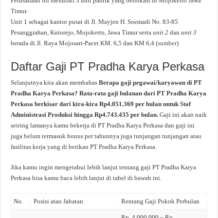
Perusahaan ini memiliki 3 unit pabrik yang berlokasi di Mojokerto Jawa
Timur.
Unit 1 sebagai kantor pusat di Jl. Mayjen H. Soemadi No. 83-85
Pesanggrahan, Kutorejo, Mojokerto, Jawa Timur serta
unit 2
dan
unit 3
berada di Jl. Raya Mojosari-Pacet KM. 6,5 dan KM 6,4 (
sumber
)
Daftar Gaji PT Pradha Karya Perkasa
Selanjutnya kita akan membahas
Berapa gaji pegawai/karyawan di PT
Pradha Karya Perkasa? Rata-rata gaji bulanan dari PT Pradha Karya
Perkasa berkisar dari kira-kira Rp4.051.369 per bulan untuk Staf
Administrasi Produksi hingga Rp4.743.435 per bulan.
Gaji ini akan naik
seiring lamanya kamu bekerja di PT Pradha Karya Perkasa dan gaji ini
juga belum termasuk bonus per tahunnya juga tunjangan tunjangan atau
fasilitas kerja yang di berikan PT Pradha Karya Perkasa.
Jika kamu ingin mengetahui lebih lanjut tentang gaji PT Pradha Karya
Perkasa bisa kamu baca lebih lanjut di tabel di bawah ini.
No.
Posisi atau Jabatan
Rentang Gaji Pokok Perbulan
Rp. 4.000.000 – Rp.